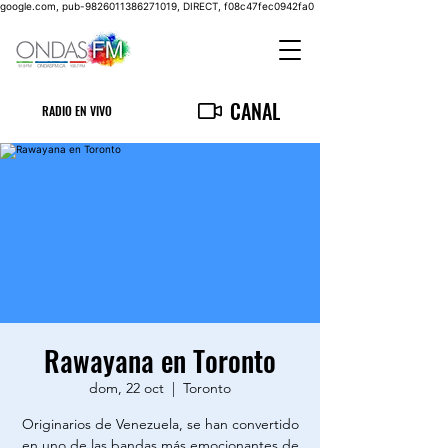
google.com, pub-9826011386271019, DIRECT, f08c47fec0942fa0
CANAL
RADIO EN VIVO
Rawayana en Toronto
dom, 22 oct
  |  
Toronto
Originarios de Venezuela, se han convertido
en uno de las bandas más emocionantes de