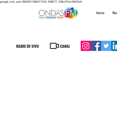
google.com, pub-9826011386271019, DIRECT, f08c47fec0942fa0
Inicio
No
RADIO EN VIVO
CANAL