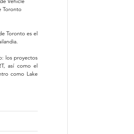
de Vehicle 
e Toronto 
de Toronto es el 
ilandia.
: los proyectos 
T, así como el 
entro como Lake 