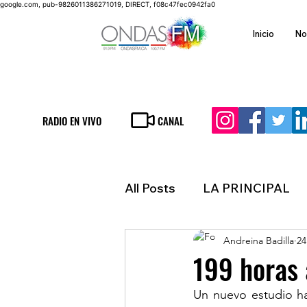
google.com, pub-9826011386271019, DIRECT, f08c47fec0942fa0
Inicio
No
RADIO EN VIVO
CANAL
All Posts
LA PRINCIPAL
Andreina Badilla
24
ESPECTACULOS
FIN
199 horas 
Un nuevo estudio ha
LATINOAMERICA
IN