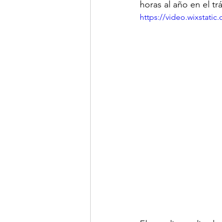
horas al año en el trá
https://video.wixstat
LINKS DE INTERES
R