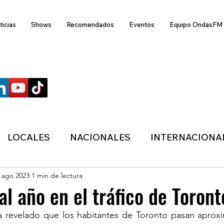
ticias
Shows
Recomendados
Eventos
Equipo OndasFM
SÍGUENOS
LOCALES
NACIONALES
INTERNACIONA
 ago 2023
1 min de lectura
ANZAS
ECONÓMICA
SALUD
LIFESTYL
al año en el tráfico de Toront
 revelado que los habitantes de Toronto pasan aprox
MIGRACION
POLÍTICA
ONDASFM
CLI