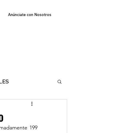
Anúnciate con Nosotros
LES
E
TECNOLOGIA
o
imadamente 199 
MA
DEPORTES