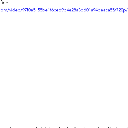
fico.
ic.com/video/97f0e5_55be1f6ced9b4e28a3bd01a94deaca55/720p
ECOMENDADO DE LA SEMANA
REDES
20 