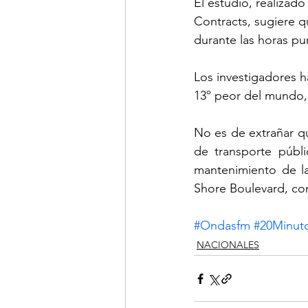
El estudio, realizad
Contracts, sugiere 
durante las horas pu
Los investigadores ha
13º peor del mundo, 
No es de extrañar qu
de transporte públi
mantenimiento de la 
Shore Boulevard, con
#Ondasfm
#20Minut
NACIONALES