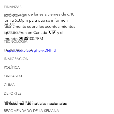
FINANZAS
Sintonícelos de lunes a viernes de 6:10 
ECONÓMICA
pm a 6:30pm para que se informen 
SALUD
diariamente sobre los acontecimientos 
que ocurren en Canadá 🇨🇦 y el 
LIFESTYLE
mundo 🌍 📻100.7FM
TECNOLOGIA
LATINOAMERICA
https://youtu.be/sgHpnxDNH-U
INMIGRACION
POLÍTICA
ONDASFM
CLIMA
DEPORTES
LINKS DE INTERES
🟢
Resumen de noticias nacionales
RECOMENDADO DE LA SEMANA