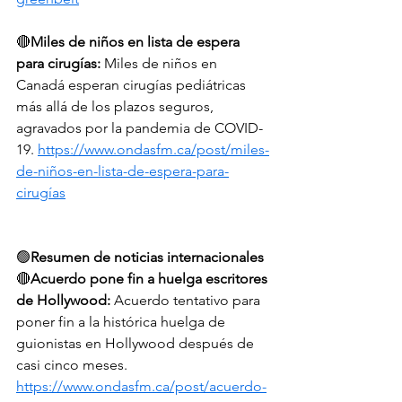
🔴
Miles de niños en lista de espera 
para cirugías:
 Miles de niños en 
Canadá esperan cirugías pediátricas 
más allá de los plazos seguros, 
agravados por la pandemia de COVID-
19. 
https://www.ondasfm.ca/post/miles-
de-niños-en-lista-de-espera-para-
cirugías
🟢
Resumen de noticias internacionales
🔴
Acuerdo pone fin a huelga escritores 
de Hollywood:
 Acuerdo tentativo para 
poner fin a la histórica huelga de 
guionistas en Hollywood después de 
casi cinco meses. 
https://www.ondasfm.ca/post/acuerdo-