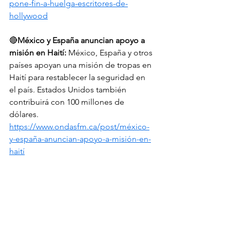
pone-fin-a-huelga-escritores-de-
hollywood
🔴
México y España anuncian apoyo a 
misión en Haití:
 México, España y otros 
países apoyan una misión de tropas en 
Haití para restablecer la seguridad en 
el país. Estados Unidos también 
contribuirá con 100 millones de 
dólares. 
https://www.ondasfm.ca/post/méxico-
y-españa-anuncian-apoyo-a-misión-en-
haití