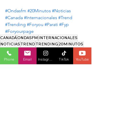
#Ondasfm
#20Minutos
#Noticias
#Canada
#Internacionales
#Trend
#Trending
#Foryou
#Parati
#Fyp
#Foryourpage
CANADÁ
ONDASFM
INTERNACIONALES
NOTICIAS
TREND
TRENDING
20MINUTOS
20 MINUTOS
Phone
Email
Instagram
TikTok
YouTube
Ver todo
Entradas recientes