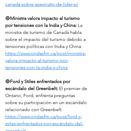
canadá-sobre-asesinato-de-líder-sij
🔴
Ministra valora impacto al turismo 
por tensiones con la India y China:
 La 
ministra de turismo de Canadá habla 
sobre el impacto del turismo debido a 
tensiones políticas con India y China. 
https://www.ondasfm.ca/post/ministra-
valora-impacto-al-turismo-por-
tensiones-con-la-india-y-china
🔴
Ford y Stiles enfrentados por 
escándalo del Greenbelt:
 El premier de 
Ontario, Ford, enfrenta preguntas 
sobre su participación en un escándalo 
relacionado con Greenbelt. 
https://www.ondasfm.ca/post/ford-y-
stiles-enfrentados-por-escándalo-del-
greenbelt