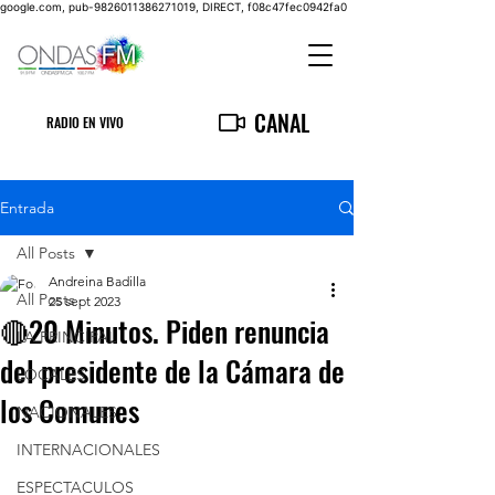
google.com, pub-9826011386271019, DIRECT, f08c47fec0942fa0
CANAL
RADIO EN VIVO
Entrada
All Posts
Andreina Badilla
All Posts
25 sept 2023
🔴20 Minutos. Piden renuncia
LA PRINCIPAL
del presidente de la Cámara de
LOCALES
los Comunes
NACIONALES
INTERNACIONALES
ESPECTACULOS