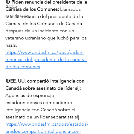
🔴 
Piden renuncia del presidente de la 
REDES
Cámara de los Comunes:
 Llamados 
para la renuncia del presidente de la 
20 MINUTOS
Cámara de los Comunes de Canadá 
después de un incidente con un 
veterano ucraniano que luchó para los 
nazis. 
https://www.ondasfm.ca/post/piden-
renuncia-del-presidente-de-la-cámara-
de-los-comunes
🔴
EE. UU. compartió inteligencia con 
Canadá sobre asesinato de líder sij:
Agencias de espionaje 
estadounidenses compartieron 
inteligencia con Canadá sobre el 
asesinato de un líder separatista sij. 
https://www.ondasfm.ca/post/estados-
unidos-compartió-inteligencia-con-