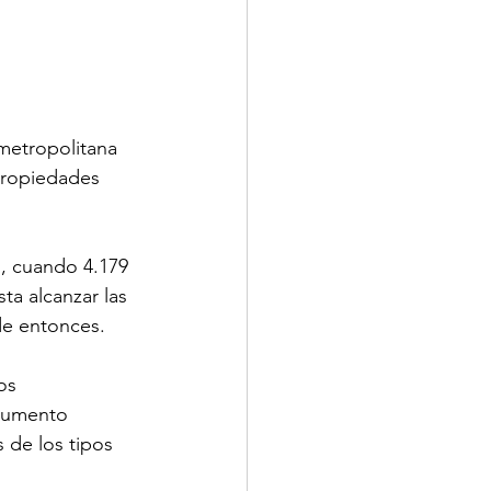
 metropolitana 
propiedades 
, cuando 4.179 
a alcanzar las 
de entonces.
os 
 aumento 
 de los tipos 