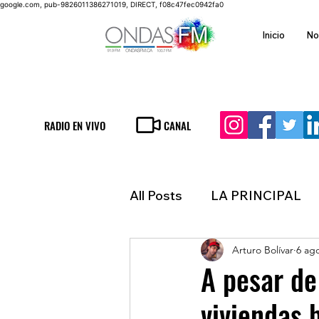
google.com, pub-9826011386271019, DIRECT, f08c47fec0942fa0
Inicio
No
RADIO EN VIVO
CANAL
All Posts
LA PRINCIPAL
Arturo Bolívar
6 ag
ESPECTACULOS
FIN
A pesar de
viviendas b
LATINOAMERICA
IN