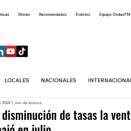
ticias
Shows
Recomendados
Eventos
Equipo OndasFM
SÍGUENOS
LOCALES
NACIONALES
INTERNACIONA
o 2024
1 min de lectura
ANZAS
ECONÓMICA
SALUD
LIFESTYL
 disminución de tasas la ven
ajó en julio
MIGRACION
POLÍTICA
ONDASFM
CLI