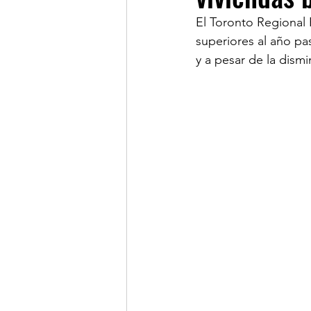
El Toronto Regional 
superiores al año pa
LINKS DE INTERES
R
y a pesar de la dismi