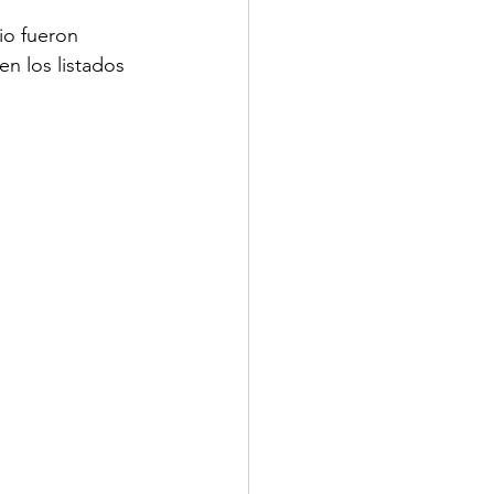
io fueron 
n los listados 
MINUTOS