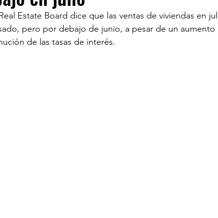
Real Estate Board dice que las ventas de viviendas en jul
sado, pero por debajo de junio, a pesar de un aumento e
ECOMENDADO DE LA SEMANA
REDES
20 
nución de las tasas de interés.