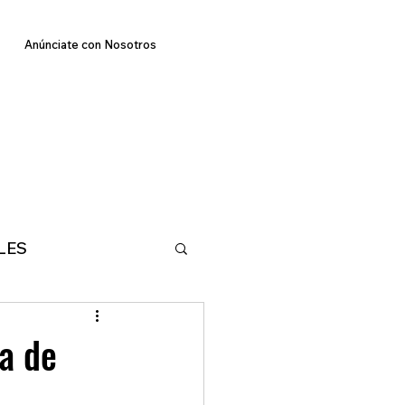
Anúnciate con Nosotros
LES
E
TECNOLOGIA
ta de
MA
DEPORTES