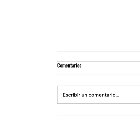
Comentarios
Escribir un comentario...
REVELAN ACUERDO SECRETO QUE
BENEFICIA A EE.U.