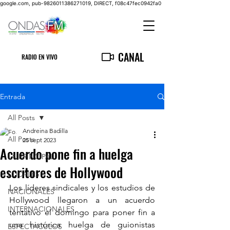
google.com, pub-9826011386271019, DIRECT, f08c47fec0942fa0
CANAL
RADIO EN VIVO
Entrada
All Posts
Andreina Badilla
All Posts
25 sept 2023
Acuerdo pone fin a huelga
LA PRINCIPAL
escritores de Hollywood
LOCALES
Los líderes sindicales y los estudios de 
NACIONALES
Hollywood llegaron a un acuerdo 
INTERNACIONALES
tentativo el domingo para poner fin a 
una histórica huelga de guionistas 
ESPECTACULOS