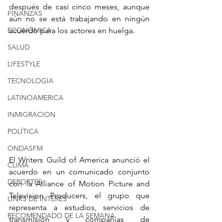
después de casi cinco meses, aunque 
FINANZAS
aún no se está trabajando en ningún 
ECONÓMICA
acuerdo para los actores en huelga.
SALUD
LIFESTYLE
TECNOLOGIA
LATINOAMERICA
INMIGRACION
POLÍTICA
ONDASFM
El Writers Guild of America anunció el 
CLIMA
acuerdo en un comunicado conjunto 
DEPORTES
con la Alliance of Motion Picture and 
Television Producers, el grupo que 
LINKS DE INTERES
representa a estudios, servicios de 
RECOMENDADO DE LA SEMANA
transmisión y compañías de 