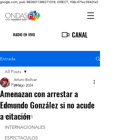
google.com, pub-9826011386271019, DIRECT, f08c47fec0942fa0
CANAL
RADIO EN VIVO
Entrada
All Posts
Arturo Bolívar
All Posts
29 ago 2024
Amenazan con arrestar a
LA PRINCIPAL
Edmundo González si no acude
LOCALES
a citación
NACIONALES
INTERNACIONALES
ESPECTACULOS