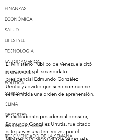
FINANZAS
ECONÓMICA
SALUD
LIFESTYLE
TECNOLOGIA
LATINOAMERICA
El Ministerio Público de Venezuela citó 
nuevamente al excandidato 
INMIGRACION
presidencial Edmundo González 
POLÍTICA
Urrutia y advirtió que si no comparece 
ONDASFM
será emitida una orden de aprehensión.
CLIMA
DEPORTES
El excandidato presidencial opositor, 
Edmundo González Urrutia, fue citado 
LINKS DE INTERES
este jueves una tercera vez por el 
RECOMENDADO DE LA SEMANA
Ministerio Público (MP) de Venezuela 