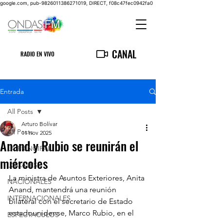
google.com, pub-9826011386271019, DIRECT, f08c47fec0942fa0
CANAL
RADIO EN VIVO
Entrada
All Posts
Arturo Bolívar
All Posts
11 nov 2025
Anand y Rubio se reunirán el
LA PRINCIPAL
miércoles
LOCALES
La ministra de Asuntos Exteriores, Anita 
NACIONALES
Anand, mantendrá una reunión 
INTERNACIONALES
bilateral con el secretario de Estado 
estadounidense, Marco Rubio, en el 
ESPECTACULOS