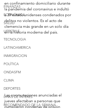
en confinamiento domiciliario durante 
FINANZAS
la pandemia del coronavirus e indultó 
ECONÓMICA
a 39 estadounidenses condenados por 
delitos no violentos. Es el acto de 
SALUD
clemencia más grande en un solo día 
LIFESTYLE
en la historia moderna del país.
TECNOLOGIA
LATINOAMERICA
INMIGRACION
POLÍTICA
ONDASFM
CLIMA
DEPORTES
Las conmutaciones anunciadas el 
LINKS DE INTERES
jueves afectaban a personas que 
RECOMENDADO DE LA SEMANA
cumplieron condenas de prisión 