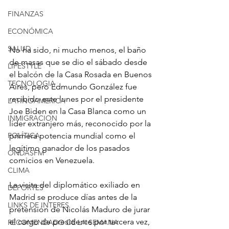
FINANZAS
ECONÓMICA
SALUD
No ha sido, ni mucho menos, el baño 
de masas que se dio el sábado desde 
LIFESTYLE
el balcón de la Casa Rosada en Buenos 
TECNOLOGIA
Aires, pero Edmundo González fue 
recibido este lunes por el presidente 
LATINOAMERICA
Joe Biden en la Casa Blanca como un 
INMIGRACION
líder extranjero más, reconocido por la 
POLÍTICA
primera potencia mundial como el 
legítimo ganador de los pasados 
ONDASFM
comicios en Venezuela.
CLIMA
La visita del diplomático exiliado en 
DEPORTES
Madrid se produce días antes de la 
LINKS DE INTERES
pretensión de Nicolás Maduro de jurar 
el cargo de presidente por tercera vez, 
RECOMENDADO DE LA SEMANA