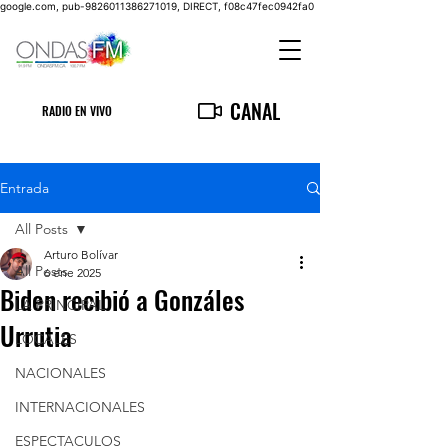
google.com, pub-9826011386271019, DIRECT, f08c47fec0942fa0
CANAL
RADIO EN VIVO
Entrada
All Posts
Arturo Bolívar
All Posts
6 ene 2025
Biden recibió a Gonzáles
LA PRINCIPAL
Urrutia
LOCALES
NACIONALES
INTERNACIONALES
ESPECTACULOS