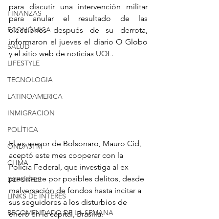
para discutir una intervención militar 
FINANZAS
para anular el resultado de las 
ECONÓMICA
elecciones después de su derrota, 
informaron el jueves el diario O Globo 
SALUD
y el sitio web de noticias UOL.
LIFESTYLE
TECNOLOGIA
LATINOAMERICA
INMIGRACION
POLÍTICA
El ex asesor de Bolsonaro, Mauro Cid, 
ONDASFM
aceptó este mes cooperar con la 
CLIMA
Policía Federal, que investiga al ex 
presidente por posibles delitos, desde 
DEPORTES
malversación de fondos hasta incitar a 
LINKS DE INTERES
sus seguidores a los disturbios de 
RECOMENDADO DE LA SEMANA
enero en la capital, Brasilia.