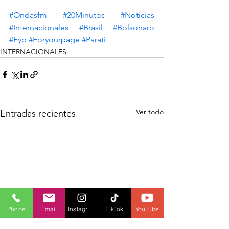
#Ondasfm
#20Minutos
#Noticias
#Internacionales
#Brasil
#Bolsonaro
#Fyp
#Foryourpage
#Parati
INTERNACIONALES
Ver todo
Entradas recientes
Phone
Email
Instagram
TikTok
YouTube