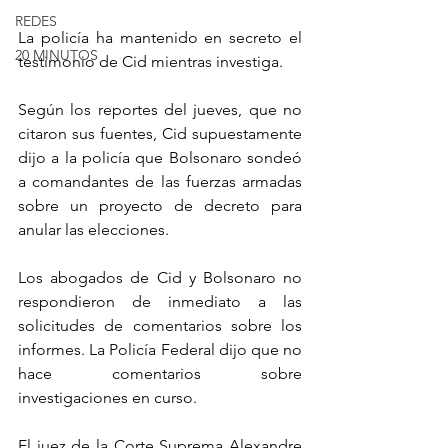
REDES
La policía ha mantenido en secreto el 
20 MINUTOS
testimonio de Cid mientras investiga.
Según los reportes del jueves, que no 
citaron sus fuentes, Cid supuestamente 
dijo a la policía que Bolsonaro sondeó 
a comandantes de las fuerzas armadas 
sobre un proyecto de decreto para 
anular las elecciones.
Los abogados de Cid y Bolsonaro no 
respondieron de inmediato a las 
solicitudes de comentarios sobre los 
informes. La Policía Federal dijo que no 
hace comentarios sobre 
investigaciones en curso.
El juez de la Corte Suprema Alexandre 