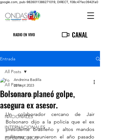
google.com, pub-9826011386271019, DIRECT, f08c47fec0942fa0
CANAL
RADIO EN VIVO
Entrada
All Posts
Andreina Badilla
All Posts
22 sept 2023
Bolsonaro planeó golpe,
LA PRINCIPAL
asegura ex asesor.
LOCALES
Un colaborador cercano de Jair 
NACIONALES
Bolsonaro dijo a la policía que el ex 
INTERNACIONALES
presidente brasileño y altos mandos 
militares se reunieron el año pasado 
ESPECTACULOS