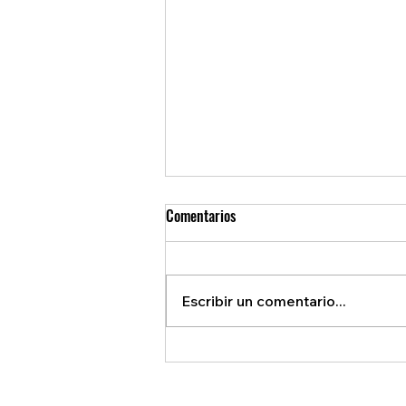
Comentarios
Escribir un comentario...
REVELAN ACUERDO SECRETO QUE
BENEFICIA A EE.U.