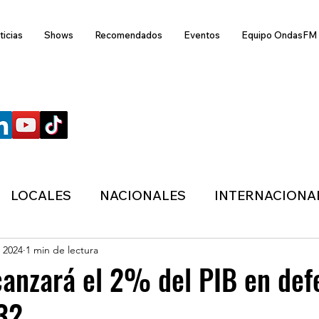
ticias
Shows
Recomendados
Eventos
Equipo OndasFM
SÍGUENOS
LOCALES
NACIONALES
INTERNACIONA
l 2024
1 min de lectura
ANZAS
ECONÓMICA
SALUD
LIFESTYL
anzará el 2% del PIB en def
32
MIGRACION
POLÍTICA
ONDASFM
CLI