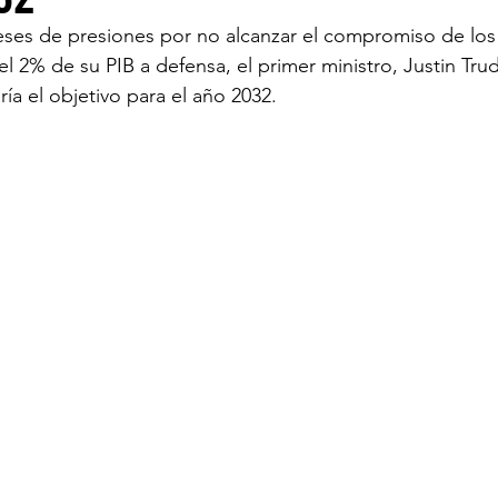
meses de presiones por no alcanzar el compromiso de lo
l 2% de su PIB a defensa, el primer ministro, Justin Tru
ECOMENDADO DE LA SEMANA
REDES
20 
ría el objetivo para el año 2032.