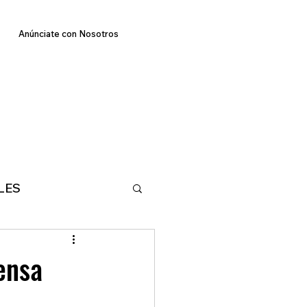
Anúnciate con Nosotros
LES
E
TECNOLOGIA
ensa
MA
DEPORTES