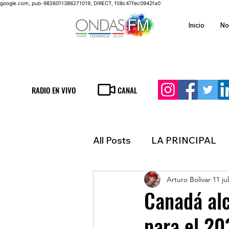
google.com, pub-9826011386271019, DIRECT, f08c47fec0942fa0
Inicio
No
RADIO EN VIVO
CANAL
All Posts
LA PRINCIPAL
Arturo Bolívar
11 ju
ESPECTACULOS
FIN
Canadá alc
para el 20
LATINOAMERICA
IN