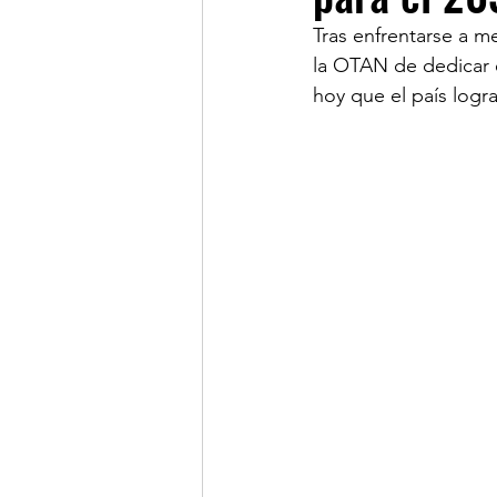
Tras enfrentarse a 
la OTAN de dedicar e
LINKS DE INTERES
R
hoy que el país logra