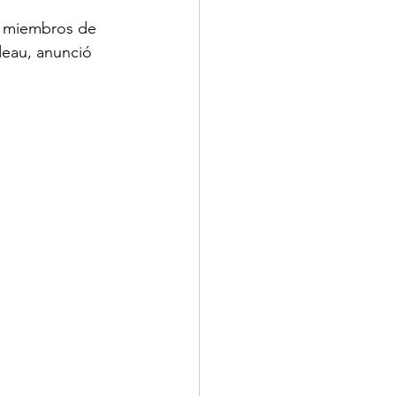
s miembros de 
deau, anunció 
MINUTOS