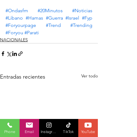
#Ondasfm
#20Minutos
#Noticias
#Libano
#Hamas
#Guerra
#Israel
#Fyp
#Foryourpage
#Trend
#Trending
#Foryou
#Parati
NACIONALES
Ver todo
Entradas recientes
Phone
Email
Instagram
TikTok
YouTube