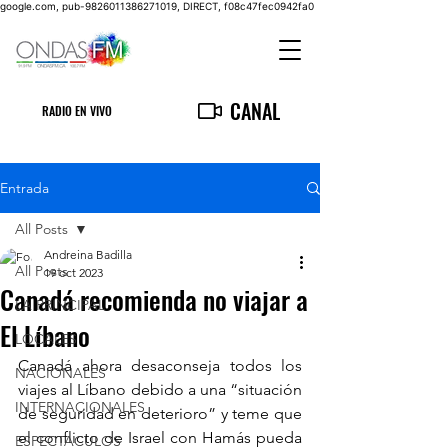
google.com, pub-9826011386271019, DIRECT, f08c47fec0942fa0
CANAL
RADIO EN VIVO
Entrada
All Posts
Andreina Badilla
All Posts
19 oct 2023
Canadá recomienda no viajar a
LA PRINCIPAL
El Líbano
LOCALES
Canadá ahora desaconseja todos los 
NACIONALES
viajes al Líbano debido a una “situación 
INTERNACIONALES
de seguridad en deterioro” y teme que 
el conflicto de Israel con Hamás pueda 
ESPECTACULOS