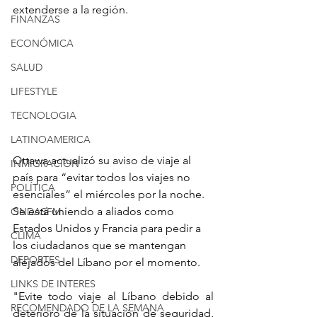
extenderse a la región.
FINANZAS
ECONÓMICA
SALUD
LIFESTYLE
TECNOLOGIA
LATINOAMERICA
Ottawa actualizó su aviso de viaje al 
INMIGRACION
país para “evitar todos los viajes no 
POLÍTICA
esenciales” el miércoles por la noche. 
Se está uniendo a aliados como 
ONDASFM
Estados Unidos y Francia para pedir a 
CLIMA
los ciudadanos que se mantengan 
DEPORTES
alejados del Líbano por el momento.
LINKS DE INTERES
"Evite todo viaje al Líbano debido al 
RECOMENDADO DE LA SEMANA
deterioro de la situación de seguridad, 