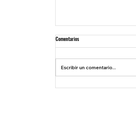
Comentarios
Escribir un comentario...
REVELAN ACUERDO SECRETO QUE
BENEFICIA A EE.U.