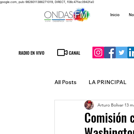
google.com, pub-9826011386271019, DIRECT, f08c47fec0942fa0
Inicio
No
RADIO EN VIVO
CANAL
All Posts
LA PRINCIPAL
Arturo Bolívar
13 m
ESPECTACULOS
FIN
Comisión c
Washingto
LATINOAMERICA
IN