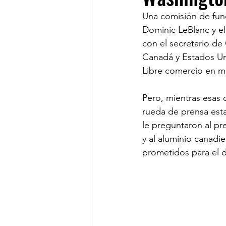
Una comisión de func
Dominic LeBlanc y e
LINKS DE INTERES
R
con el secretario de
Canadá y Estados Uni
Libre comercio en m
Pero, mientras esas 
rueda de prensa esta 
le preguntaron al pre
y al aluminio canadi
prometidos para el d