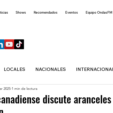
ticias
Shows
Recomendados
Eventos
Equipo OndasFM
SÍGUENOS
LOCALES
NACIONALES
INTERNACIONA
ar 2025
1 min de lectura
ANZAS
ECONÓMICA
SALUD
LIFESTYL
anadiense discute aranceles
n
MIGRACION
POLÍTICA
ONDASFM
CLI