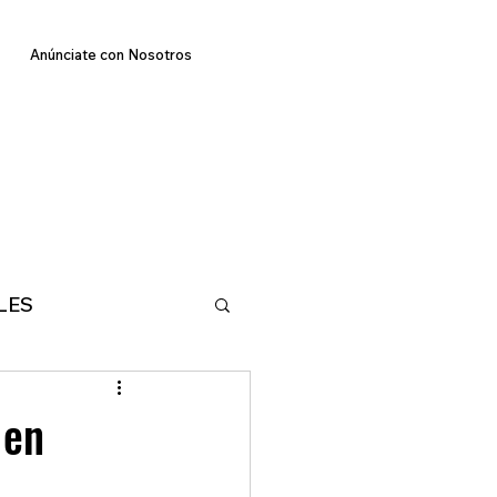
Anúnciate con Nosotros
LES
E
TECNOLOGIA
 en
MA
DEPORTES