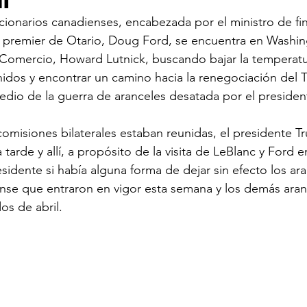
ionarios canadienses, encabezada por el ministro de fin
l premier de Otario, Doug Ford, se encuentra en Washin
ECOMENDADO DE LA SEMANA
REDES
20 
 Comercio, Howard Lutnick, buscando bajar la temperatu
dos y encontrar un camino hacia la renegociación del T
edio de la guerra de aranceles desatada por el preside
comisiones bilaterales estaban reunidas, el presidente T
tarde y allí, a propósito de la visita de LeBlanc y Ford
sidente si había alguna forma de dejar sin efecto los ara
ense que entraron en vigor esta semana y los demás aran
os de abril.