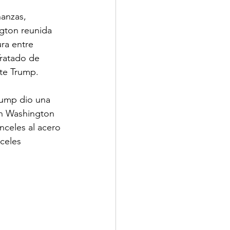
anzas, 
gton reunida 
MINUTOS
ra entre 
ratado de 
nte Trump.
rump dio una 
 en Washington 
nceles al acero 
celes 