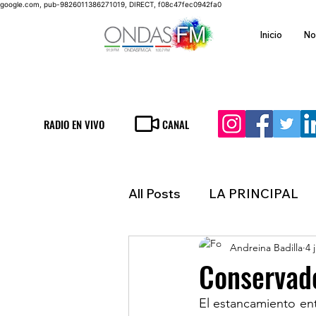
google.com, pub-9826011386271019, DIRECT, f08c47fec0942fa0
Inicio
No
RADIO EN VIVO
CANAL
All Posts
LA PRINCIPAL
Andreina Badilla
4 
ESPECTACULOS
FIN
Conservad
El estancamiento ent
LATINOAMERICA
IN