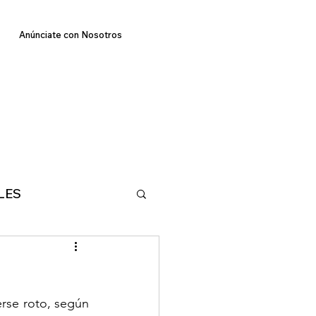
Anúnciate con Nosotros
LES
E
TECNOLOGIA
rse roto, según 
MA
DEPORTES