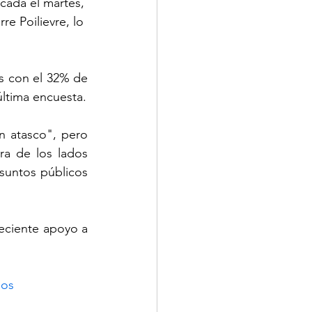
cada el martes, 
e Poilievre, lo 
s con el 32% de 
ltima encuesta.
 atasco", pero 
a de los lados 
suntos públicos 
eciente apoyo a 
sos