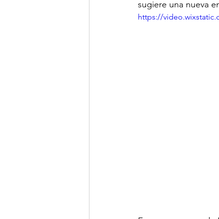
sugiere una nueva e
https://video.wixstat
LINKS DE INTERES
R