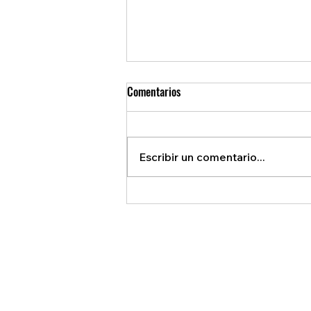
Comentarios
Escribir un comentario...
REVELAN ACUERDO SECRETO QUE
BENEFICIA A EE.U.