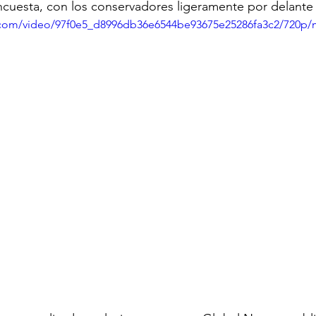
ncuesta, con los conservadores ligeramente por delante
ic.com/video/97f0e5_d8996db36e6544be93675e25286fa3c2/720p/
ECOMENDADO DE LA SEMANA
REDES
20 