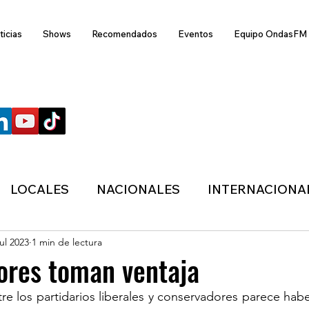
ticias
Shows
Recomendados
Eventos
Equipo OndasFM
SÍGUENOS
LOCALES
NACIONALES
INTERNACIONA
jul 2023
1 min de lectura
ANZAS
ECONÓMICA
SALUD
LIFESTYL
ores toman ventaja
re los partidarios liberales y conservadores parece habe
MIGRACION
POLÍTICA
ONDASFM
CLI