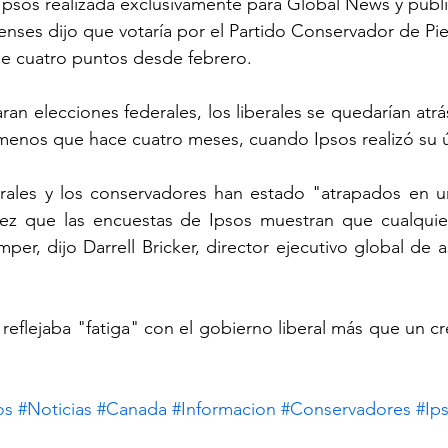
psos realizada exclusivamente para Global News y publi
nses dijo que votaría por el Partido Conservador de Pierr
de cuatro puntos desde febrero.
ran elecciones federales, los liberales se quedarían atrá
menos que hace cuatro meses, cuando Ipsos realizó su ú
erales y los conservadores han estado "atrapados en un
vez que las encuestas de Ipsos muestran que cualquier
er, dijo Darrell Bricker, director ejecutivo global de a
 reflejaba "fatiga" con el gobierno liberal más que un cr
os
#Noticias
#Canada
#Informacion
#Conservadores
#Ip