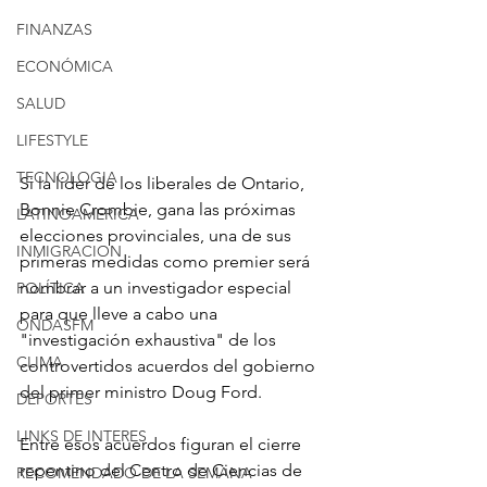
FINANZAS
ECONÓMICA
SALUD
LIFESTYLE
TECNOLOGIA
Si la líder de los liberales de Ontario, 
Bonnie Crombie, gana las próximas 
LATINOAMERICA
elecciones provinciales, una de sus 
INMIGRACION
primeras medidas como premier será 
nombrar a un investigador especial 
POLÍTICA
para que lleve a cabo una 
ONDASFM
"investigación exhaustiva" de los 
CLIMA
controvertidos acuerdos del gobierno 
del primer ministro Doug Ford.
DEPORTES
LINKS DE INTERES
Entre esos acuerdos figuran el cierre 
repentino del Centro de Ciencias de 
RECOMENDADO DE LA SEMANA