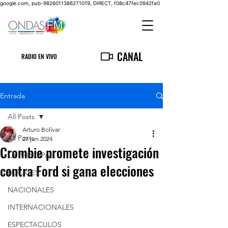
google.com, pub-9826011386271019, DIRECT, f08c47fec0942fa0
CANAL
RADIO EN VIVO
Entrada
All Posts
Arturo Bolívar
All Posts
27 jun 2024
Crombie promete investigación
LA PRINCIPAL
contra Ford si gana elecciones
LOCALES
NACIONALES
INTERNACIONALES
ESPECTACULOS