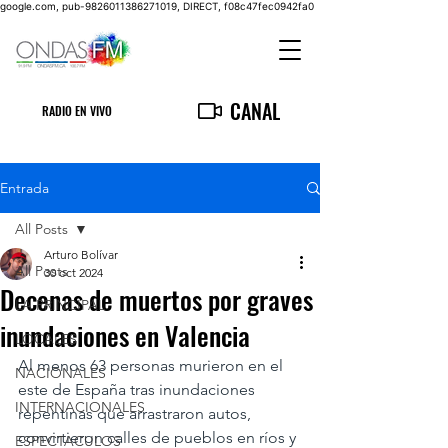
google.com, pub-9826011386271019, DIRECT, f08c47fec0942fa0
CANAL
RADIO EN VIVO
Entrada
All Posts
Arturo Bolívar
All Posts
30 oct 2024
Decenas de muertos por graves
LA PRINCIPAL
inundaciones en Valencia
LOCALES
Al menos 63 personas murieron en el 
NACIONALES
este de España tras inundaciones 
INTERNACIONALES
repentinas que arrastraron autos, 
convirtieron calles de pueblos en ríos y 
ESPECTACULOS