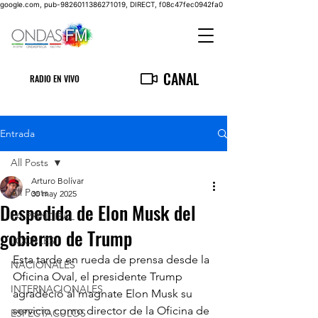
google.com, pub-9826011386271019, DIRECT, f08c47fec0942fa0
CANAL
RADIO EN VIVO
Entrada
All Posts
Arturo Bolívar
All Posts
30 may 2025
Despedida de Elon Musk del
LA PRINCIPAL
gobierno de Trump
LOCALES
Esta tarde en rueda de prensa desde la 
NACIONALES
Oficina Oval, el presidente Trump 
INTERNACIONALES
agradeció al magnate Elon Musk su 
servicio como director de la Oficina de 
ESPECTACULOS