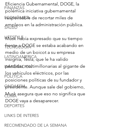
Eficiencia Gubernamental, DOGE, la 
FINANZAS
polémica iniciativa gubernamental 
ECONÓMICA
responsable de recortar miles de 
empleos en la administración pública.
SALUD
LIFESTYLE
Musk había expresado que su tiempo 
frente a DOGE se estaba acabando en 
TECNOLOGIA
medio de un boicot a su empresa 
LATINOAMERICA
insignia, Tesla, que le ha valido 
pérdidas multimillonarias al gigante de 
INMIGRACION
los vehículos eléctricos, por las 
POLÍTICA
posiciones políticas de su fundador y 
ONDASFM
presidente. Aunque sale del gobierno, 
Musk asegura que eso no significa que 
CLIMA
DOGE vaya a desaparecer.
DEPORTES
LINKS DE INTERES
RECOMENDADO DE LA SEMANA