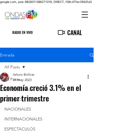
google.com, pub-9826011386271019, DIRECT, f08c47fec0942fa0
CANAL
RADIO EN VIVO
Entrada
All Posts
Arturo Bolívar
All Posts
31 may 2023
Economía creció 3.1% en el
LA PRINCIPAL
primer trimestre
LOCALES
NACIONALES
INTERNACIONALES
ESPECTACULOS