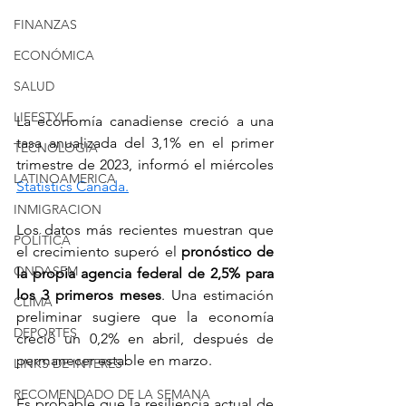
FINANZAS
ECONÓMICA
SALUD
LIFESTYLE
La economía canadiense creció a una 
tasa anualizada del 3,1% en el primer 
TECNOLOGIA
trimestre de 2023, informó el miércoles 
LATINOAMERICA
Statistics Canada.
INMIGRACION
Los datos más recientes muestran que 
POLÍTICA
el crecimiento superó el 
pronóstico de 
ONDASFM
la propia agencia federal de 2,5% para 
los 3 primeros meses
. Una estimación 
CLIMA
preliminar sugiere que la economía 
DEPORTES
creció un 0,2% en abril, después de 
permanecer estable en marzo.
LINKS DE INTERES
RECOMENDADO DE LA SEMANA
Es probable que la 
resiliencia actual de 