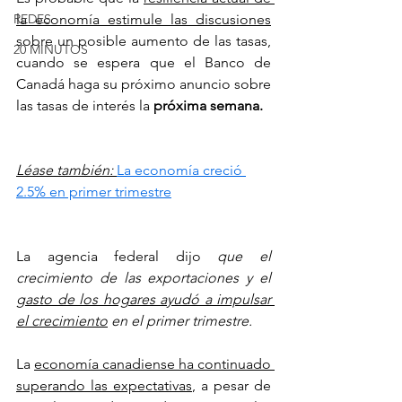
la economía estimule las discusiones
REDES
sobre un posible aumento de las tasas, 
20 MINUTOS
cuando se espera que el Banco de 
Canadá haga su próximo anuncio sobre 
las tasas de interés la 
próxima semana.
Léase también:
La economía creció 
2.5% en primer trimestre
La agencia federal dijo 
que el 
crecimiento de las exportaciones y el 
gasto de los hogares ayudó a impulsar 
el crecimiento
 en el primer trimestre.
La 
economía canadiense ha continuado 
superando las expectativas
, a pesar de 