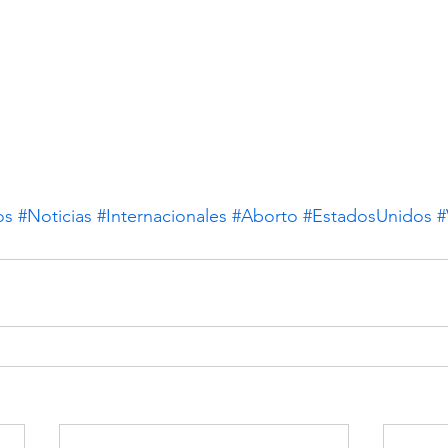
os
#Noticias
#Internacionales
#Aborto
#EstadosUnidos