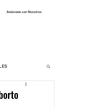
Anúnciate con Nosotros
LES
E
TECNOLOGIA
borto
MA
DEPORTES