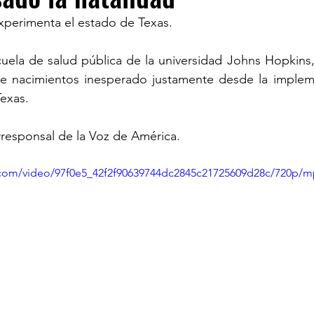
perimenta el estado de Texas. 
ECOMENDADO DE LA SEMANA
REDES
20 
uela de salud pública de la universidad Johns Hopkins,
 nacimientos inesperado justamente desde la impleme
exas. 
responsal de la Voz de América.
ic.com/video/97f0e5_42f2f90639744dc2845c21725609d28c/720p/m