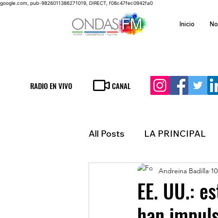
google.com, pub-9826011386271019, DIRECT, f08c47fec0942fa0
Inicio
No
RADIO EN VIVO
CANAL
All Posts
LA PRINCIPAL
Andreina Badilla
10
ESPECTACULOS
FIN
EE. UU.: e
han impuls
LATINOAMERICA
IN