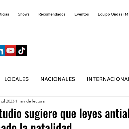
ticias
Shows
Recomendados
Eventos
Equipo OndasFM
SÍGUENOS
LOCALES
NACIONALES
INTERNACIONA
 jul 2023
1 min de lectura
ANZAS
ECONÓMICA
SALUD
LIFESTYL
studio sugiere que leyes antia
ado la natalidad
MIGRACION
POLÍTICA
ONDASFM
CLI