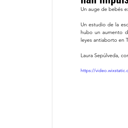
Un auge de bebés ex
LINKS DE INTERES
R
Un estudio de la esc
hubo un aumento de
leyes antiaborto en T
Laura Sepúlveda, cor
https://video.wixstat