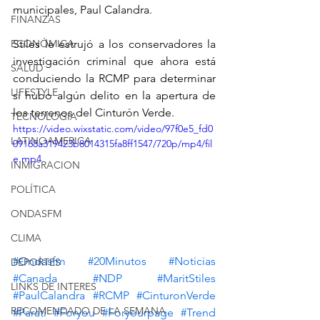
municipales, Paul Calandra.
FINANZAS
ECONÓMICA
Stiles le estrujó a los conservadores la 
investigación criminal que ahora está 
SALUD
conduciendo la RCMP para determinar 
LIFESTYLE
si hubo algún delito en la apertura de 
los terrenos del Cinturón Verde.
TECNOLOGIA
https://video.wixstatic.com/video/97f0e5_fd0
LATINOAMERICA
09168a319423b8014315fa8ff1547/720p/mp4/fil
e.mp4
INMIGRACION
POLÍTICA
ONDASFM
CLIMA
#Ondasfm
#20Minutos
#Noticias
DEPORTES
#Canada
#NDP
#MaritStiles
LINKS DE INTERES
#PaulCalandra
#RCMP
#CinturonVerde
RECOMENDADO DE LA SEMANA
#Parati
#Foryou
#Foryourpage
#Trend