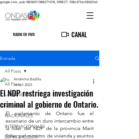
google.com, pub-9826011386271019, DIRECT, f08c47fec0942fa0
CANAL
RADIO EN VIVO
Entrada
All Posts
Andreina Badilla
All Posts
16 oct 2023
El NDP restriega investigación
LA PRINCIPAL
criminal al gobierno de Ontario.
LOCALES
El parlamento de Ontario fue el 
NACIONALES
escenario de un duro intercambio entre 
INTERNACIONALES
la líder del NDP de la provincia Marit 
Stiles y el ministro de vivienda y asuntos 
ESPECTACULOS