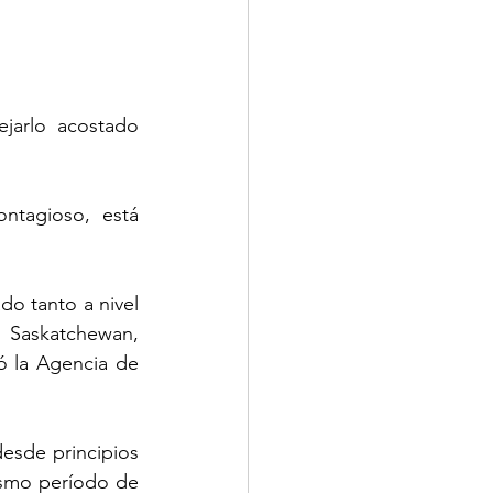
jarlo acostado 
ntagioso, está 
o tanto a nivel 
, Saskatchewan, 
 la Agencia de 
esde principios 
smo período de 