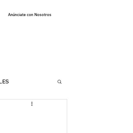
Anúnciate con Nosotros
LES
E
TECNOLOGIA
MA
DEPORTES