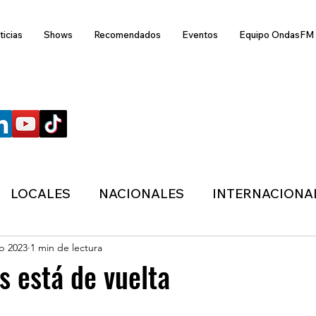
ticias
Shows
Recomendados
Eventos
Equipo OndasFM
SÍGUENOS
LOCALES
NACIONALES
INTERNACIONA
eb 2023
1 min de lectura
ANZAS
ECONÓMICA
SALUD
LIFESTYL
s está de vuelta
MIGRACION
POLÍTICA
ONDASFM
CLI