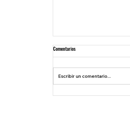
Comentarios
Escribir un comentario...
REVELAN ACUERDO SECRETO QUE
BENEFICIA A EE.U.