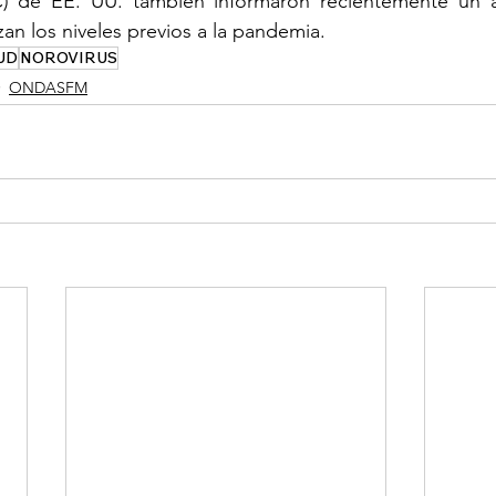
 de EE. UU. también informaron recientemente un a
zan los niveles previos a la pandemia.
UD
NOROVIRUS
ONDASFM