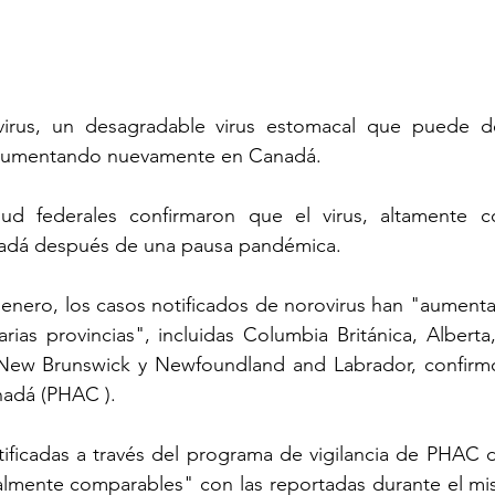
irus, un desagradable virus estomacal que puede de
n aumentando nuevamente en Canadá.
ud federales confirmaron que el virus, altamente co
dá después de una pausa pandémica. 
enero, los casos notificados de norovirus han "aumentad
ias provincias", incluidas Columbia Británica, Alberta
New Brunswick y Newfoundland and Labrador, confirmó
nadá (PHAC ).
tificadas a través del programa de vigilancia de PHAC d
lmente comparables" con las reportadas durante el mi