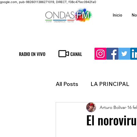
google.com, pub-9826011386271019, DIRECT, f08c47fec0942fa0
Inicio
No
RADIO EN VIVO
CANAL
All Posts
LA PRINCIPAL
Arturo Bolívar
16 f
ESPECTACULOS
FIN
El noroviru
LATINOAMERICA
IN