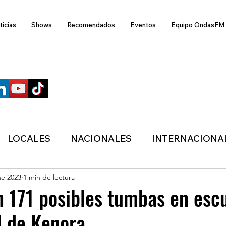
ticias
Shows
Recomendados
Eventos
Equipo OndasFM
SÍGUENOS
LOCALES
NACIONALES
INTERNACIONA
ne 2023
1 min de lectura
ANZAS
ECONÓMICA
SALUD
LIFESTYL
 171 posibles tumbas en esc
l de Kenora
MIGRACION
POLÍTICA
ONDASFM
CLI