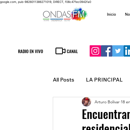
google.com, pub-9826011386271019, DIRECT, f08c47fec0942fa0
Inicio
No
RADIO EN VIVO
CANAL
All Posts
LA PRINCIPAL
Arturo Bolívar
18 e
ESPECTACULOS
FIN
Encuentran
residencia
LATINOAMERICA
IN