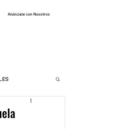
Anúnciate con Nosotros
LES
E
TECNOLOGIA
uela
MA
DEPORTES