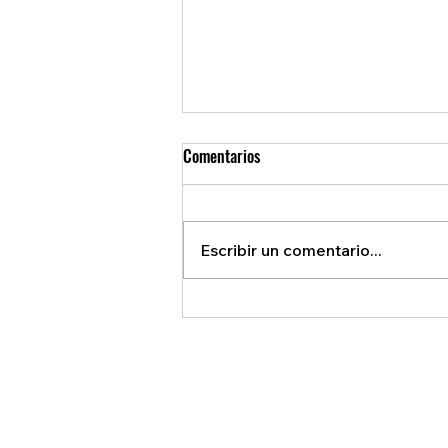
Comentarios
Escribir un comentario...
Ontario Prohíbe Móviles en
Escuelas: ¿Adiós a los Celulares?