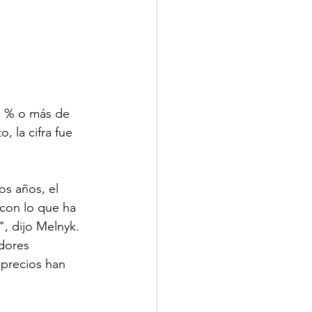
1 % o más de 
 la cifra fue 
s años, el 
 con lo que ha 
, dijo Melnyk. 
dores 
 precios han 