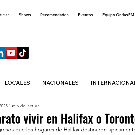
ticias
Shows
Recomendados
Eventos
Equipo OndasFM
SÍGUENOS
LOCALES
NACIONALES
INTERNACIONA
 2025
1 min de lectura
ANZAS
ECONÓMICA
SALUD
LIFESTYL
rato vivir en Halifax o Toron
resos que los hogares de Halifax destinaron típicament
MIGRACION
POLÍTICA
ONDASFM
CLI