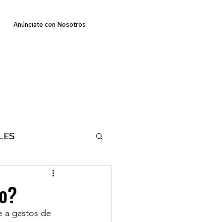
Anúnciate con Nosotros
LES
E
TECNOLOGIA
to?
e a gastos de 
MA
DEPORTES