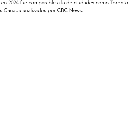
e en 2024 fue comparable a la de ciudades como Toronto
tics Canada analizados por CBC News.
ECOMENDADO DE LA SEMANA
REDES
20 