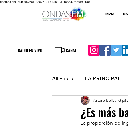
google.com, pub-9826011386271019, DIRECT, f08c47fec0942fa0
Inicio
No
RADIO EN VIVO
CANAL
All Posts
LA PRINCIPAL
Arturo Bolívar
3 jul
ESPECTACULOS
FIN
¿Es más ba
La proporción de ing
LATINOAMERICA
IN