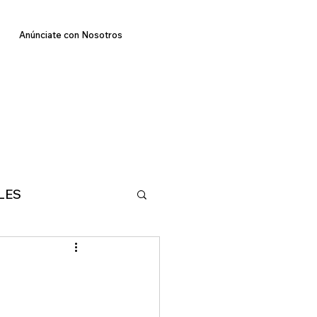
Anúnciate con Nosotros
LES
E
TECNOLOGIA
MA
DEPORTES