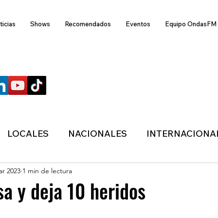
ticias
Shows
Recomendados
Eventos
Equipo OndasFM
SÍGUENOS
LOCALES
NACIONALES
INTERNACIONA
ar 2023
1 min de lectura
ANZAS
ECONÓMICA
SALUD
LIFESTYL
sa y deja 10 heridos
MIGRACION
POLÍTICA
ONDASFM
CLI