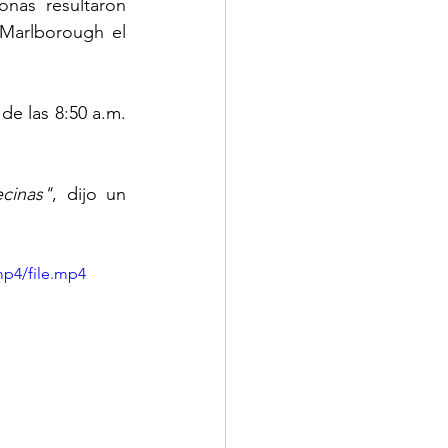
as resultaron 
Marlborough el 
e las 8:50 a.m. 
cinas"
, dijo un 
mp4/file.mp4