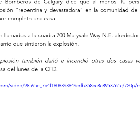
e Bomberos de Calgary dice que al menos 10 person
osión "repentina y devastadora" en la comunidad de 
por completo una casa.
llamados a la cuadra 700 Maryvale Way N.E. alrededor d
arrio que sintieron la explosión.
xplosión también dañó e incendió otras dos casas ve
a del lunes de la CFD.
ic.com/video/98a9ae_7a4f1808393849cdb358cc8c8953761c/720p/