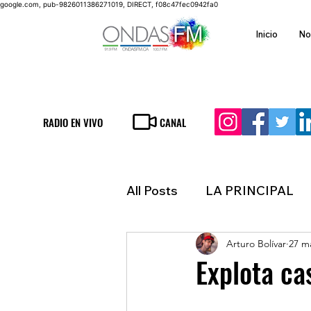
google.com, pub-9826011386271019, DIRECT, f08c47fec0942fa0
Inicio
No
RADIO EN VIVO
CANAL
All Posts
LA PRINCIPAL
Arturo Bolívar
27 m
ESPECTACULOS
FIN
Explota ca
LATINOAMERICA
IN