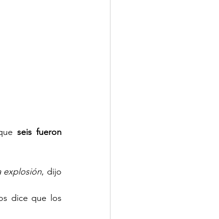
que 
seis fueron 
a explosión
, dijo 
s dice que los 