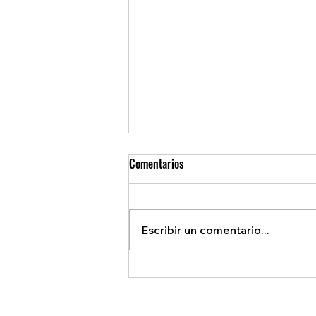
Comentarios
Escribir un comentario...
REVELAN ACUERDO SECRETO QUE
BENEFICIA A EE.U.