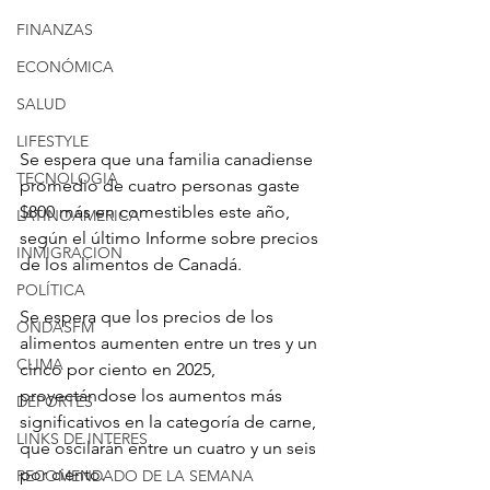
FINANZAS
ECONÓMICA
SALUD
LIFESTYLE
Se espera que una familia canadiense 
TECNOLOGIA
promedio de cuatro personas gaste 
$800 más en comestibles este año, 
LATINOAMERICA
según el último Informe sobre precios 
INMIGRACION
de los alimentos de Canadá.
POLÍTICA
Se espera que los precios de los 
ONDASFM
alimentos aumenten entre un tres y un 
CLIMA
cinco por ciento en 2025, 
proyectándose los aumentos más 
DEPORTES
significativos en la categoría de carne, 
LINKS DE INTERES
que oscilarán entre un cuatro y un seis 
por ciento.
RECOMENDADO DE LA SEMANA