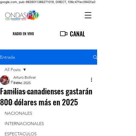
google.com, pub-9826011386271019, DIRECT, f08c47fec0942fa0
CANAL
RADIO EN VIVO
Entrada
All Posts
Arturo Bolívar
All Posts
3 ene 2025
Familias canadienses gastarán
LA PRINCIPAL
800 dólares más en 2025
LOCALES
NACIONALES
INTERNACIONALES
ESPECTACULOS