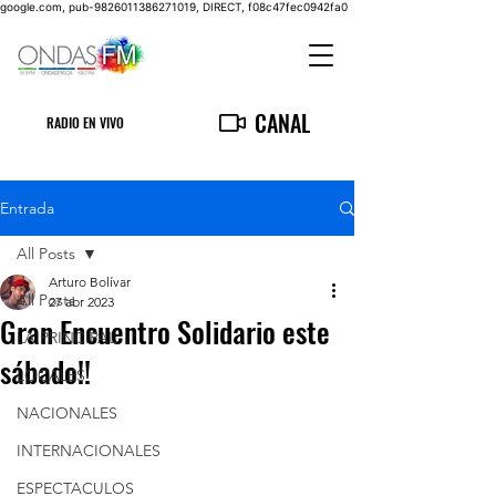
google.com, pub-9826011386271019, DIRECT, f08c47fec0942fa0
CANAL
RADIO EN VIVO
Entrada
All Posts
Arturo Bolívar
All Posts
27 abr 2023
Gran Encuentro Solidario este
LA PRINCIPAL
sábado!!
LOCALES
NACIONALES
INTERNACIONALES
ESPECTACULOS