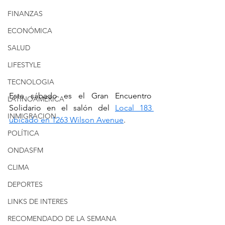
FINANZAS
ECONÓMICA
SALUD
LIFESTYLE
TECNOLOGIA
Este sábado es el Gran Encuentro 
LATINOAMERICA
Solidario en el salón del 
Local 183 
INMIGRACION
ubicado en 1263 Wilson Avenue
. 
POLÍTICA
ONDASFM
CLIMA
DEPORTES
LINKS DE INTERES
RECOMENDADO DE LA SEMANA