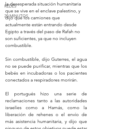
la desesperada situación humanitaria 
REDES
que se vive en el enclave palestino, y 
20 MINUTOS
dijo que los camiones que 
actualmente están entrando desde 
Egipto a través del paso de Rafah no 
son suficientes, ya que no incluyen 
combustible.
Sin combustible, dijo Guterres, el agua 
no se puede purificar, mientras que los 
bebés en incubadoras o los pacientes 
conectados a respiradores morirán.
El portugués hizo una serie de 
reclamaciones tanto a las autoridades 
israelíes como a Hamás, como la 
liberación de rehenes o el envío de 
más asistencia humanitaria, y dijo que 
ninguno de estos objetivos puede estar 