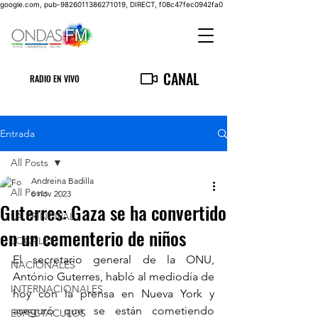
google.com, pub-9826011386271019, DIRECT, f08c47fec0942fa0
CANAL
RADIO EN VIVO
Entrada
All Posts
Andreina Badilla
All Posts
6 nov 2023
Guterres: Gaza se ha convertido
LA PRINCIPAL
en un cementerio de niños
LOCALES
El secretario general de la ONU, 
NACIONALES
António Guterres, habló al mediodía de 
INTERNACIONALES
hoy con la prensa en Nueva York y 
aseguró que se están cometiendo 
ESPECTACULOS