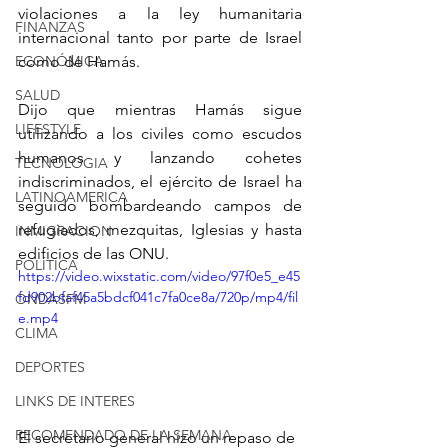
violaciones a la ley humanitaria 
FINANZAS
internacional tanto por parte de Israel 
ECONÓMICA
como de Hamás.
SALUD
Dijo que mientras Hamás sigue 
LIFESTYLE
utilizando a los civiles como escudos 
humanos y lanzando cohetes 
TECNOLOGIA
indiscriminados, el ejército de Israel ha 
LATINOAMERICA
seguido bombardeando campos de 
refugiados, mezquitas, Iglesias y hasta 
INMIGRACION
edificios de las ONU. 
POLÍTICA
https://video.wixstatic.com/video/97f0e5_e45
fd902bfaf45a5bdcf041c7fa0ce8a/720p/mp4/fil
ONDASFM
e.mp4
CLIMA
DEPORTES
LINKS DE INTERES
RECOMENDADO DE LA SEMANA
El secretario general hizo un repaso de 