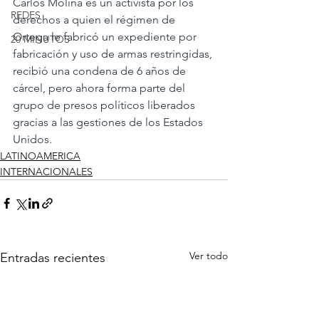
Carlos Molina es un activista por los 
REDES
derechos a quien el régimen de 
Ortega le fabricó un expediente por 
20 MINUTOS
fabricación y uso de armas restringidas, 
recibió una condena de 6 años de 
cárcel, pero ahora forma parte del 
grupo de presos políticos liberados 
gracias a las gestiones de los Estados 
Unidos.
LATINOAMERICA
INTERNACIONALES
Ver todo
Entradas recientes