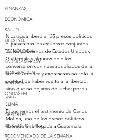
FINANZAS
ECONÓMICA
SALUD
Nicaragua liberó a 135 presos políticos 
LIFESTYLE
el jueves tras los esfuerzos conjuntos 
de los gobiernos de Estados Unidos y 
TECNOLOGIA
Guatemala y algunos de ellos 
LATINOAMERICA
conversaron con nuestros aliados de la 
INMIGRACION
Voz de América y expresaron no solo la 
gratitud de haber vuelto a la libertad, 
POLÍTICA
sino que no dejarán de luchar por su 
ONDASFM
país.
CLIMA
Escuchemos el testimonio de Carlos 
DEPORTES
Molina, uno de los presos políticos 
LINKS DE INTERES
liberado a su llegada a Guatemala.
RECOMENDADO DE LA SEMANA