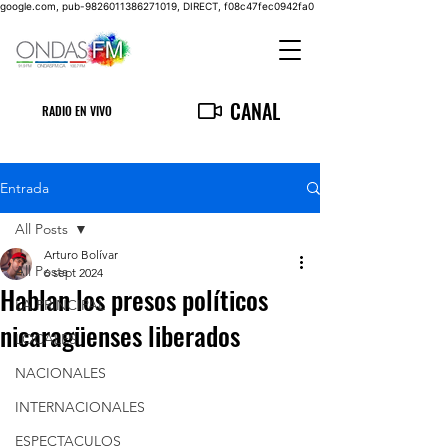
google.com, pub-9826011386271019, DIRECT, f08c47fec0942fa0
CANAL
RADIO EN VIVO
Entrada
All Posts
Arturo Bolívar
All Posts
6 sept 2024
Hablan los presos políticos
LA PRINCIPAL
nicaragüenses liberados
LOCALES
NACIONALES
INTERNACIONALES
ESPECTACULOS