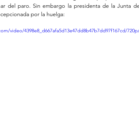
ar del paro. Sin embargo la presidenta de la Junta de
ecepcionada por la huelga:
ic.com/video/4398e8_d667afa5d13e47dd8b47b7dd97f167cd/720p