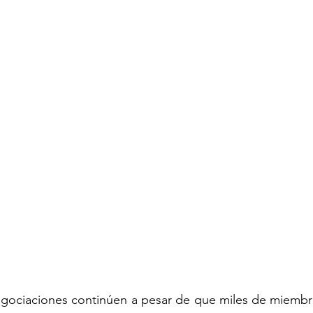
ECOMENDADO DE LA SEMANA
REDES
20 
egociaciones continúen a pesar de que miles de miembro