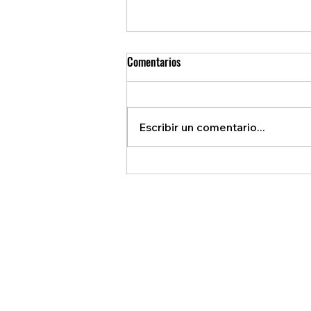
Comentarios
Escribir un comentario...
REVELAN ACUERDO SECRETO QUE
BENEFICIA A EE.U.