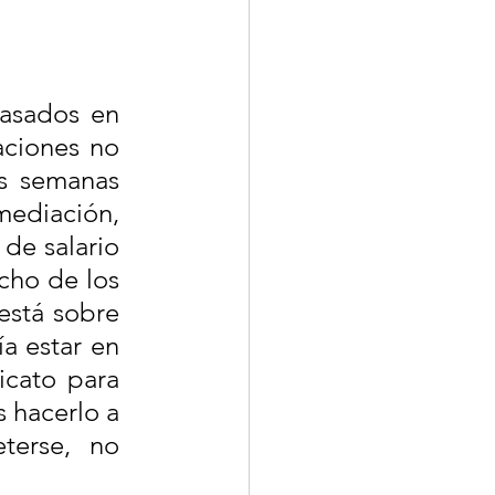
asados en 
ciones no 
s semanas 
ediación, 
de salario 
ho de los 
stá sobre 
 estar en 
cato para 
 hacerlo a 
erse, no 