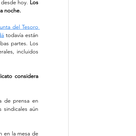
o desde hoy.
 Los 
a noche. 
unta del Tesoro 
dá
 todavía están 
as partes. Los 
ales, incluidos 
dicato considera 
a de prensa en 
 sindicales aún 
 en la mesa de 