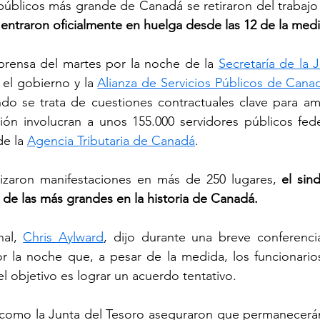
 públicos más grande de Canadá se retiraron del trabaj
ntraron oficialmente en huelga desde las 12 de la medi
ensa del martes por la noche de la 
Secretaría de la J
 el gobierno y la 
Alianza de Servicios Públicos de Cana
o se trata de cuestiones contractuales clave para amb
ón involucran a unos 155.000 servidores públicos feder
e la 
Agencia Tributaria de Canadá
.
izaron manifestaciones en más de 250 lugares, 
el sin
 de las más grandes en la historia de Canadá. 
al, 
Chris Aylward
, dijo durante una breve conferenci
r la noche que, a pesar de la medida, los funcionarios
l objetivo es lograr un acuerdo tentativo. 
s como la Junta del Tesoro aseguraron que permanecerán