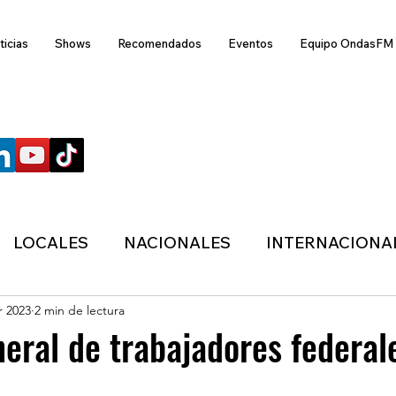
ticias
Shows
Recomendados
Eventos
Equipo OndasFM
SÍGUENOS
LOCALES
NACIONALES
INTERNACIONA
r 2023
2 min de lectura
ANZAS
ECONÓMICA
SALUD
LIFESTYL
eral de trabajadores federal
MIGRACION
POLÍTICA
ONDASFM
CLI