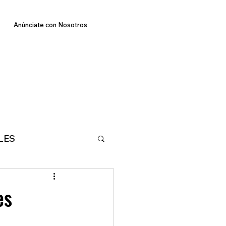
Anúnciate con Nosotros
LES
E
TECNOLOGIA
es
MA
DEPORTES