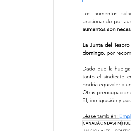
Los aumentos sala
presionando por aum
aumentos son necesar
La Junta del Tesoro
domingo
, por recom
Dado que la huelga i
tanto el sindicato 
podría equivaler a u
Otras preocupaciones
EI, inmigración y pa
Léase también: 
Empl
CANADÁ
ONDASFM
HUE
NACIONALES
POLÍTI