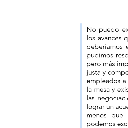
No puedo exp
los avances 
deberíamos es
pudimos resol
pero más impo
justa y compe
empleados a l
la mesa y exi
las negociaci
lograr un acu
menos que e
podemos escr