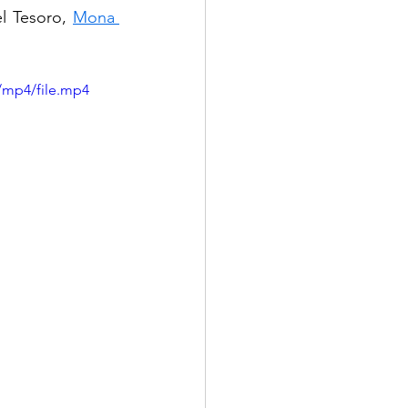
l Tesoro, 
Mona 
/mp4/file.mp4