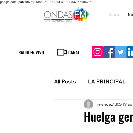
google.com, pub-9826011386271019, DIRECT, f08c47fec0942fa0
Inicio
No
RADIO EN VIVO
CANAL
All Posts
LA PRINCIPAL
jmendez1305
19 ab
ESPECTACULOS
FIN
Huelga gen
LATINOAMERICA
IN