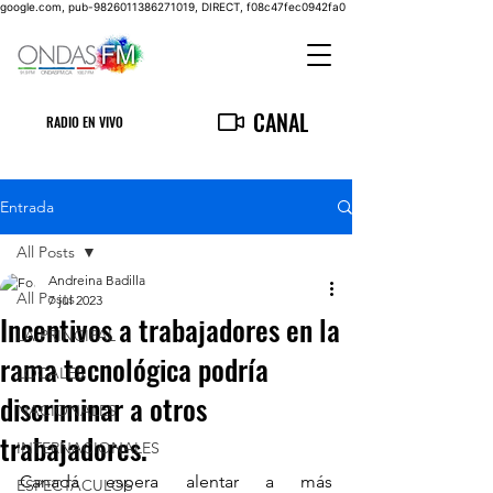
google.com, pub-9826011386271019, DIRECT, f08c47fec0942fa0
CANAL
RADIO EN VIVO
Entrada
All Posts
Andreina Badilla
All Posts
7 jul 2023
Incentivos a trabajadores en la
LA PRINCIPAL
rama tecnológica podría
LOCALES
discriminar a otros
NACIONALES
trabajadores.
INTERNACIONALES
Canadá espera alentar a más 
ESPECTACULOS