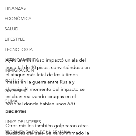
FINANZAS
ECONÓMICA
SALUD
LIFESTYLE
TECNOLOGIA
Ayer, un misil ruso impactó un ala del 
LATINOAMERICA
hospital de 10 pisos, convirtiéndose en 
INMIGRACION
el ataque más letal de los últimos 
POLÍTICA
meses en la guerra entre Rusia y 
Ucrania. Al momento del impacto se 
ONDASFM
estaban realizando cirugías en el 
CLIMA
hospital donde habían unos 670 
pacientes.
DEPORTES
LINKS DE INTERES
Otros misiles también golpearon otras 
RECOMENDADO DE LA SEMANA
ciudades del país. Se ha confirmado la 