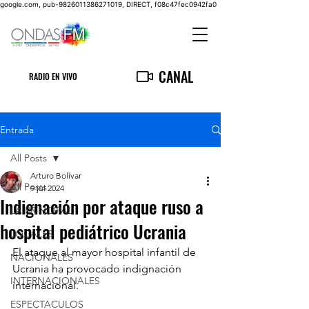
google.com, pub-9826011386271019, DIRECT, f08c47fec0942fa0
CANAL
RADIO EN VIVO
Entrada
All Posts
Arturo Bolívar
All Posts
9 jul 2024
Indignación por ataque ruso a
LA PRINCIPAL
hospital pediátrico Ucrania
LOCALES
El ataque al mayor hospital infantil de 
NACIONALES
Ucrania ha provocado indignación 
INTERNACIONALES
internacional.
ESPECTACULOS