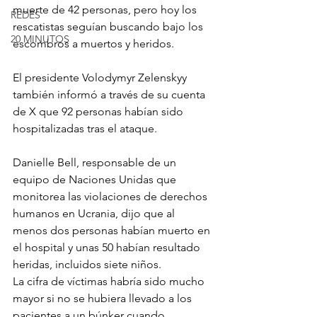
muerte de 42 personas, pero hoy los 
REDES
rescatistas seguían buscando bajo los 
20 MINUTOS
escombros a muertos y heridos.
El presidente Volodymyr Zelenskyy 
también informó a través de su cuenta 
de X que 92 personas habían sido 
hospitalizadas tras el ataque.
Danielle Bell, responsable de un 
equipo de Naciones Unidas que 
monitorea las violaciones de derechos 
humanos en Ucrania, dijo que al 
menos dos personas habían muerto en 
el hospital y unas 50 habían resultado 
heridas, incluidos siete niños.
La cifra de víctimas habría sido mucho 
mayor si no se hubiera llevado a los 
pacientes a un búnker cuando 