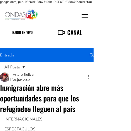
google.com, pub-9826011386271019, DIRECT, f08c47fec0942fa0
CANAL
RADIO EN VIVO
Entrada
All Posts
Arturo Bolívar
All Posts
15 jun 2023
Inmigración abre más
LA PRINCIPAL
oportunidades para que los
LOCALES
refugiados lleguen al país
NACIONALES
INTERNACIONALES
ESPECTACULOS