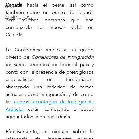
Canadá 
hacia el oeste, así como 
REDES
también como un punto de llegada 
20 MINUTOS
para muchas personas que han 
comenzado sus nuevas vidas en 
Canadá.
La Conferencia reunió a un grupo 
diverso de 
Consultores de Inmigración
de varios orígenes de todo el país y 
contó con la presencia de prestigiosos 
especialistas en Inmigración, 
abarcando una variedad de temas 
actuales sobre inmigración y de cómo 
las 
nuevas tecnologías de Inteligencia 
Artificial
 están cambiando a pasos 
agigantados la práctica diaria.
Efectivamente, se expuso sobre la 
relevancia de incorporar nuevos 