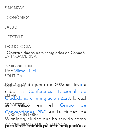
FINANZAS
ECONÓMICA
SALUD
LIFESTYLE
TECNOLOGIA
Oportunidades para refugiados en Canadá
LATINOAMERICA
INMIGRACION
Por: 
Vilma Filici
POLÍTICA
Del 7 al 9 de junio del 2023 se llev
ó
 a 
ONDASFM
cabo la 
Conferencia Nacional de 
CLIMA
Ciudadanía e Inmigración 2023
, la cual 
se realizó en el 
Centro de 
DEPORTES
Convenciones RBC
 en la ciudad de 
LINKS DE INTERES
Winnipeg, ciudad que ha servido como 
RECOMENDADO DE LA SEMANA
puerta de entrada para la inmigración a 