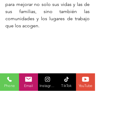
para mejorar no solo sus vidas y las de 
sus familias, sino también las 
comunidades y los lugares de trabajo 
que los acogen.
Phone
Email
Instagram
TikTok
YouTube
Y la expansión y ampliación del 
EMPP
es parte de los esfuerzos continuos de 
Canadá para adoptar su papel como 
presidente del 
Grupo de Trabajo 
Global sobre Movilidad Laboral
mediante el 
modelado de programas 