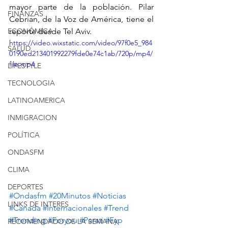
mayor parte de la población. Pilar 
FINANZAS
Cebrian, de la Voz de América, tiene el 
ECONÓMICA
reporte desde Tel Aviv. 
https://video.wixstatic.com/video/97f0e5_984
SALUD
0190ed213401992279fde0e74c1ab/720p/mp4/
file.mp4
LIFESTYLE
TECNOLOGIA
LATINOAMERICA
INMIGRACION
POLÍTICA
ONDASFM
CLIMA
DEPORTES
#Ondasfm
#20Minutos
#Noticias
LINKS DE INTERES
#Canada
#Internacionales
#Trend
#Trending
#Foryou
#Parati
 #Fyp
RECOMENDADO DE LA SEMANA