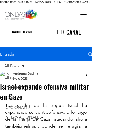
google.com, pub-9826011386271019, DIRECT, f08c47fec0942fa0
CANAL
RADIO EN VIVO
Entrada
All Posts
Andreina Badilla
All Posts
5 dic 2023
Israel expande ofensiva militar
LA PRINCIPAL
en Gaza
LOCALES
Tras el fin de la tregua Israel ha 
NACIONALES
expandido su contraofensiva a lo largo 
INTERNACIONALES
de la franja de Gaza, atacando ahora 
también el sur, donde se refugia la 
ESPECTACULOS