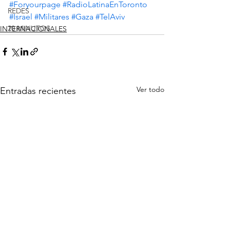
#Foryourpage
#RadioLatinaEnToronto
REDES
#Israel
#Militares
#Gaza
#TelAviv
20 MINUTOS
INTERNACIONALES
Ver todo
Entradas recientes