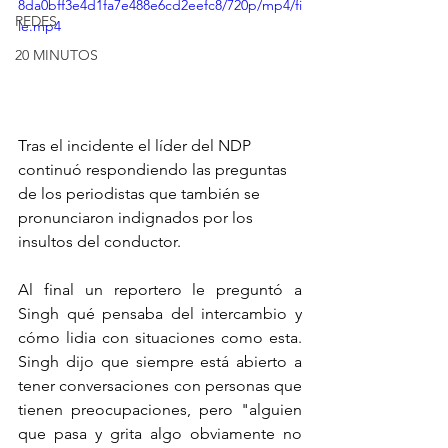
8da0bff3e4d1fa7e488e6cd2eefc8/720p/mp4/fi
REDES
le.mp4
20 MINUTOS
Tras el incidente el líder del NDP 
continuó respondiendo las preguntas 
de los periodistas que también se 
pronunciaron indignados por los 
insultos del conductor.
Al final un reportero le preguntó a 
Singh qué pensaba del intercambio y 
cómo lidia con situaciones como esta. 
Singh dijo que siempre está abierto a 
tener conversaciones con personas que 
tienen preocupaciones, pero "alguien 
que pasa y grita algo obviamente no 