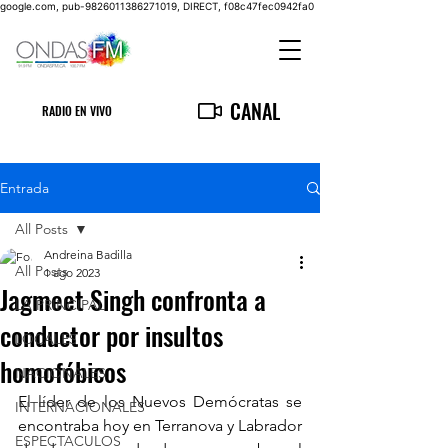
google.com, pub-9826011386271019, DIRECT, f08c47fec0942fa0
CANAL
RADIO EN VIVO
Entrada
All Posts
Andreina Badilla
All Posts
1 ago 2023
Jagmeet Singh confronta a
LA PRINCIPAL
conductor por insultos
LOCALES
homofóbicos
NACIONALES
El líder de los Nuevos Demócratas se 
INTERNACIONALES
encontraba hoy en Terranova y Labrador 
ESPECTACULOS