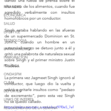
dando una rueda de prensa sobre el 
alto costo de los alimentos, cuando fue 
FINANZAS
agredido verbalmente con insultos 
ECONÓMICA
homofóbicos por un conductor.
SALUD
Singh estaba hablando en las afueras 
LIFESTYLE
de un supermercado Dominion en St. 
TECNOLOGIA
John's, cuando un hombre en un 
automóvil negro se detuvo junto a él y 
LATINOAMERICA
gritó una palabrota de naturaleza sexual 
INMIGRACION
sobre Singh y el primer ministro Justin 
POLÍTICA
Trudeau.
ONDASFM
La primera vez Jagmeet Singh ignoró al 
CLIMA
conductor, que luego dio la vuelta y 
volvió a gritarle insultos como “pedazo 
DEPORTES
de excremento”, pero esta vez Singh 
LINKS DE INTERES
no se quedó callado.
https://video.wixstatic.com/video/97f0e5_7ef
RECOMENDADO DE LA SEMANA