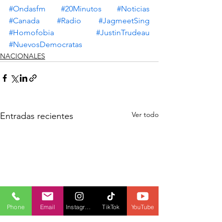
#Ondasfm
#20Minutos
#Noticias
#Canada
#Radio
#JagmeetSing
#Homofobia
#JustinTrudeau
#NuevosDemocratas
NACIONALES
Ver todo
Entradas recientes
Phone
Email
Instagram
TikTok
YouTube