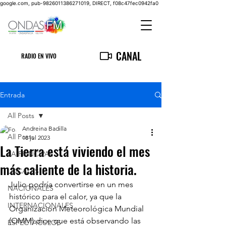
google.com, pub-9826011386271019, DIRECT, f08c47fec0942fa0
CANAL
RADIO EN VIVO
Entrada
All Posts
Andreina Badilla
All Posts
18 jul 2023
La Tierra está viviendo el mes
LA PRINCIPAL
más caliente de la historia.
LOCALES
Julio podría convertirse en un mes 
NACIONALES
histórico para el calor, ya que la 
INTERNACIONALES
Organización Meteorológica Mundial 
(OMM) dice que está observando las 
ESPECTACULOS