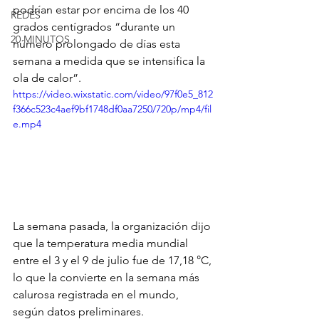
podrían estar por encima de los 40 
REDES
grados centígrados “durante un 
20 MINUTOS
número prolongado de días esta 
semana a medida que se intensifica la 
ola de calor”.
https://video.wixstatic.com/video/97f0e5_812
f366c523c4aef9bf1748df0aa7250/720p/mp4/fil
e.mp4
La semana pasada, la organización dijo 
que la temperatura media mundial 
entre el 3 y el 9 de julio fue de 17,18 °C, 
lo que la convierte en la semana más 
calurosa registrada en el mundo, 
según datos preliminares.