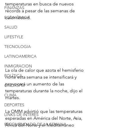
temperaturas en busca de nuevos 
FINANZAS
récords a pesar de las semanas de 
ECONÓMICA
calor récord.
SALUD
LIFESTYLE
TECNOLOGIA
LATINOAMERICA
INMIGRACION
La ola de calor que azota el hemisferio 
POLÍTICA
norte esta semana se intensificará y 
provocará un aumento de las 
ONDASFM
temperaturas durante la noche, dijo el 
CLIMA
martes.
DEPORTES
La OMM advirtió que las temperaturas 
LINKS DE INTERES
esperadas en América del Norte, Asia, 
RECOMENDADO DE LA SEMANA
África del Norte y el Mediterráneo 