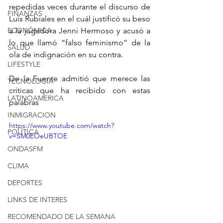
repedidas veces durante el discurso de 
FINANZAS
Luís Rubiales en el cuál justificó su beso 
ECONÓMICA
a la jugadora Jenni Hermoso y acusó a 
lo que llamó “falso feminismo” de la 
SALUD
ola de indignación en su contra.
LIFESTYLE
De la Fuente admitió que merece las 
TECNOLOGIA
críticas que ha recibido con estas 
LATINOAMERICA
palabras
INMIGRACION
https://www.youtube.com/watch?
POLÍTICA
v=SM0EOeUBTOE
ONDASFM
CLIMA
DEPORTES
LINKS DE INTERES
RECOMENDADO DE LA SEMANA