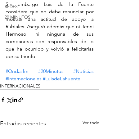
Sin embargo Luís de la Fuente 
REDES
considera que no debe renunciar por 
20 MINUTOS
mostrar una actitud de apoyo a 
Rubiales. Aseguró además que ni Jenni 
Hermoso, ni ninguna de sus 
compañeras son responsables de lo 
que ha ocurrido y volvió a felicitarlas 
por su triunfo. 
#Ondasfm
#20Minutos
#Noticias
#Internacionales
#LuísdeLaFuente
INTERNACIONALES
Ver todo
Entradas recientes