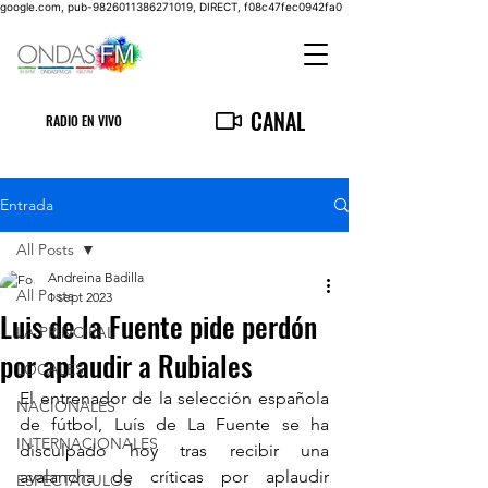
google.com, pub-9826011386271019, DIRECT, f08c47fec0942fa0
CANAL
RADIO EN VIVO
Entrada
All Posts
Andreina Badilla
All Posts
1 sept 2023
Luis de la Fuente pide perdón
LA PRINCIPAL
por aplaudir a Rubiales
LOCALES
El entrenador de la selección española 
NACIONALES
de fútbol, Luís de La Fuente se ha 
INTERNACIONALES
disculpado hoy tras recibir una 
avalancha de críticas por aplaudir 
ESPECTACULOS