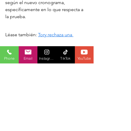
según el nuevo cronograma, 
específicamente en lo que respecta a 
la prueba.
Léase también: 
Tory rechaza una 
investigación sobre la construcción de 
Phone
Email
Instagram
TikTok
YouTube
Eglinton-Crosstown
.
CANADÁ
ONDASFM
METROLINX
CROSSLINX
CAROLINE MULRONEY
LOCALES
ONDASFM
POLÍTICA