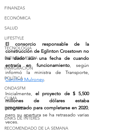
FINANZAS
ECONÓMICA
SALUD
LIFESTYLE
El consorcio responsable de la 
TECNOLOGIA
construcción de Eglinton Crosstown no 
ha dado aún una fecha de cuando 
LATINOAMERICA
entraría en funcionamiento
, según 
INMIGRACION
informó la ministra de Transporte, 
POLÍTICA
Caroline Mulroney
.
ONDASFM
Inicialmente, 
el proyecto de $ 5,500 
CLIMA
millones de dólares estaba 
programado para completarse en 2020
, 
DEPORTES
pero su apertura se ha retrasado varias 
LINKS DE INTERES
veces.
RECOMENDADO DE LA SEMANA