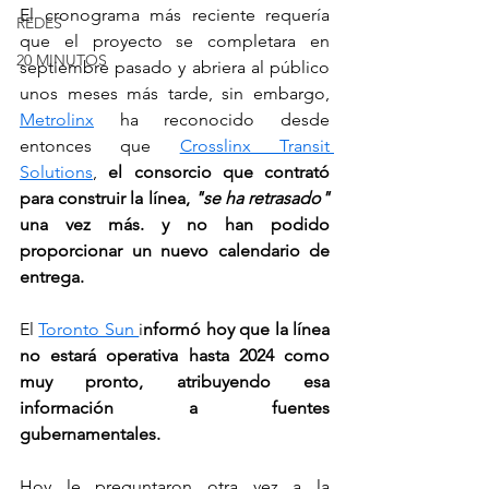
El cronograma más reciente requería 
REDES
que el proyecto se completara en 
20 MINUTOS
septiembre pasado y abriera al público 
unos meses más tarde, sin embargo, 
Metrolinx
 ha reconocido desde 
entonces que 
Crosslinx Transit 
Solutions
, 
el consorcio que contrató 
para construir la línea, 
"se ha retrasado"
una vez más. y no han podido 
proporcionar un nuevo calendario de 
entrega.
El 
Toronto Sun 
i
nformó hoy que la línea 
no estará operativa hasta 2024 como 
muy pronto, atribuyendo esa 
información a fuentes 
gubernamentales.
Hoy le preguntaron otra vez a la 