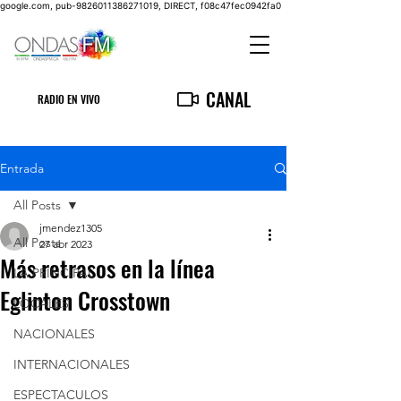
google.com, pub-9826011386271019, DIRECT, f08c47fec0942fa0
CANAL
RADIO EN VIVO
Entrada
All Posts
jmendez1305
All Posts
27 abr 2023
Más retrasos en la línea
LA PRINCIPAL
Eglinton Crosstown
LOCALES
NACIONALES
INTERNACIONALES
ESPECTACULOS