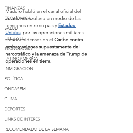
FINANZAS
Maduro habló en el canal oficial del 
ECONÓMICA
Estado venezolano en medio de las 
tensiones entre su país y 
Estados 
SALUD
Unidos
, por las operaciones militares 
LIFESTYLE
estadounidenses en el 
Caribe contra 
embarcaciones supuestamente del 
TECNOLOGIA
narcotráfico y la amenaza de Trump de 
LATINOAMERICA
operaciones en tierra.
INMIGRACION
POLÍTICA
ONDASFM
CLIMA
DEPORTES
LINKS DE INTERES
RECOMENDADO DE LA SEMANA