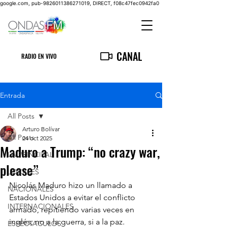
google.com, pub-9826011386271019, DIRECT, f08c47fec0942fa0
CANAL
RADIO EN VIVO
Entrada
All Posts
Arturo Bolívar
All Posts
24 oct 2025
Maduro a Trump: “no crazy war,
LA PRINCIPAL
please”
LOCALES
Nicolás Maduro hizo un llamado a 
NACIONALES
Estados Unidos a evitar el conflicto 
INTERNACIONALES
armado, repitiendo varias veces en 
inglés, no a la guerra, si a la paz.
ESPECTACULOS