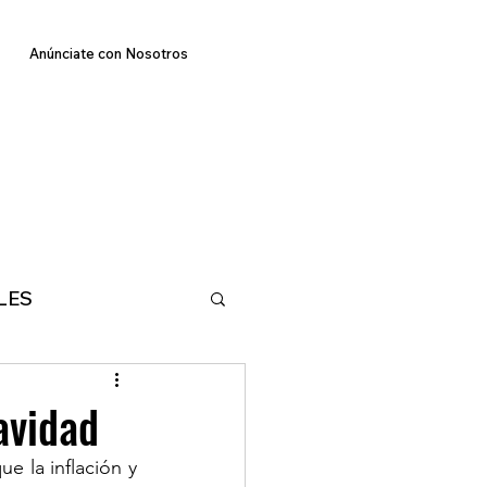
Anúnciate con Nosotros
LES
E
TECNOLOGIA
avidad
 la inflación y 
MA
DEPORTES