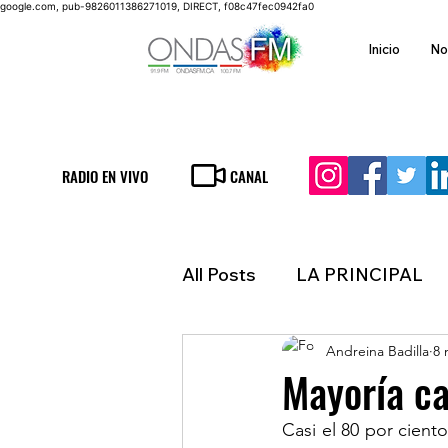
google.com, pub-9826011386271019, DIRECT, f08c47fec0942fa0
Inicio
No
RADIO EN VIVO
CANAL
All Posts
LA PRINCIPAL
Andreina Badilla
8 
ESPECTACULOS
FIN
Mayoría ca
Casi el 80 por cient
LATINOAMERICA
IN