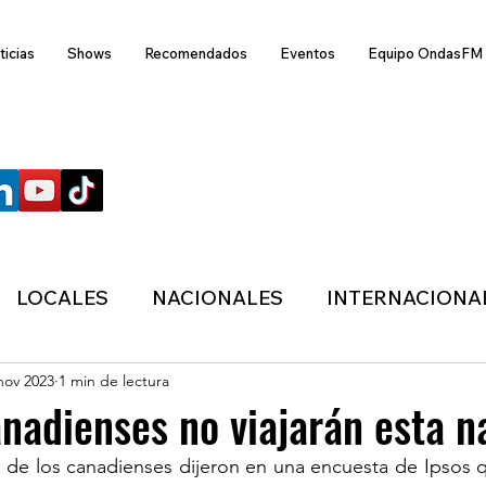
ticias
Shows
Recomendados
Eventos
Equipo OndasFM
SÍGUENOS
LOCALES
NACIONALES
INTERNACIONA
nov 2023
1 min de lectura
ANZAS
ECONÓMICA
SALUD
LIFESTYL
nadienses no viajarán esta n
o de los canadienses dijeron en una encuesta de Ipsos que
MIGRACION
POLÍTICA
ONDASFM
CLI