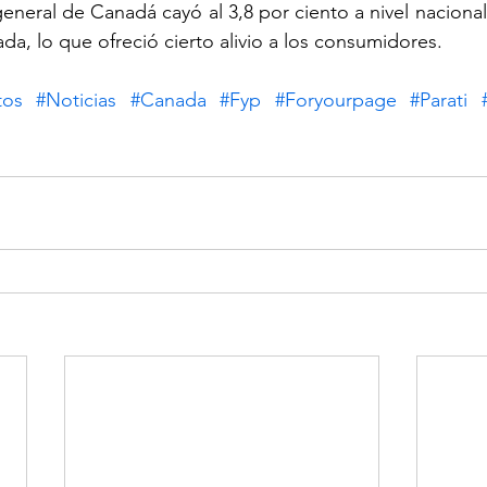
general de Canadá cayó al 3,8 por ciento a nivel naciona
da, lo que ofreció cierto alivio a los consumidores.
tos
#Noticias
#Canada
#Fyp
#Foryourpage
#Parati