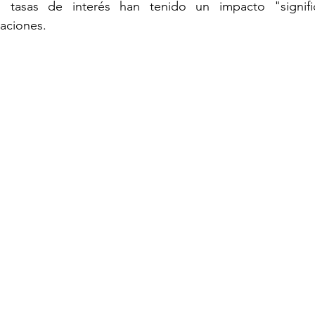
 tasas de interés han tenido un impacto "signific
aciones.
ECOMENDADO DE LA SEMANA
REDES
20 