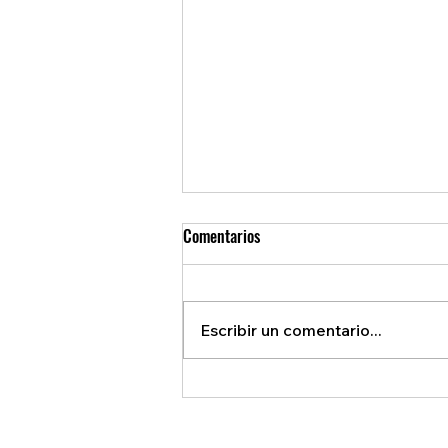
Comentarios
Escribir un comentario...
REVELAN ACUERDO SECRETO QUE
BENEFICIA A EE.U.