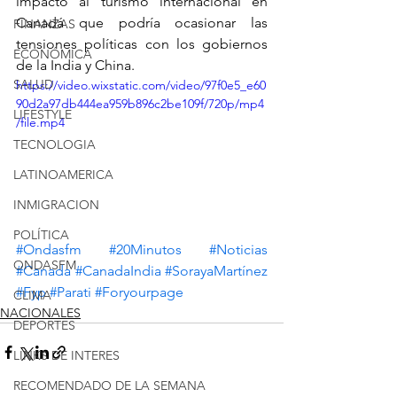
impacto al turismo internacional en 
Canadá que podría ocasionar las 
FINANZAS
tensiones políticas con los gobiernos 
ECONÓMICA
de la India y China.
SALUD
https://video.wixstatic.com/video/97f0e5_e60
90d2a97db444ea959b896c2be109f/720p/mp4
LIFESTYLE
/file.mp4
TECNOLOGIA
LATINOAMERICA
INMIGRACION
POLÍTICA
#Ondasfm
#20Minutos
#Noticias
ONDASFM
#Canada
#CanadaIndia
#SorayaMartínez
#Fyp
#Parati
#Foryourpage
CLIMA
NACIONALES
DEPORTES
LINKS DE INTERES
RECOMENDADO DE LA SEMANA