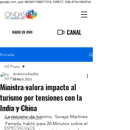
google.com, pub-9826011386271019, DIRECT, f08c47fec0942fa0
CANAL
RADIO EN VIVO
Entrada
All Posts
Andreina Badilla
All Posts
25 sept 2023
Ministra valora impacto al
LA PRINCIPAL
turismo por tensiones con la
LOCALES
India y China
NACIONALES
La ministra de turismo, Soraya Martínez 
INTERNACIONALES
Ferrada, habló para 20 Minutos sobre el 
ESPECTACULOS