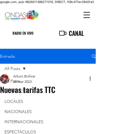
google.com, pub-9826011386271019, DIRECT, f08c47fec0942fa0
CANAL
RADIO EN VIVO
Entrada
All Posts
Arturo Bolívar
All Posts
20 mar 2023
Nuevas tarifas TTC
LA PRINCIPAL
LOCALES
NACIONALES
INTERNACIONALES
ESPECTACULOS