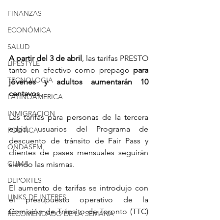
FINANZAS
ECONÓMICA
SALUD
A partir del 3 de abril
, las tarifas PRESTO 
LIFESTYLE
tanto en efectivo como prepago 
para 
TECNOLOGIA
jóvenes y adultos aumentarán 10 
centavos.
LATINOAMERICA
INMIGRACION
Las tarifas para personas de la tercera 
edad, usuarios del Programa de 
POLÍTICA
descuento de tránsito de Fair Pass y 
ONDASFM
clientes de pases mensuales seguirán 
CLIMA
siendo las mismas.
DEPORTES
El aumento de tarifas se introdujo con 
LINKS DE INTERES
el presupuesto operativo de la 
Comisión de Tránsito de Toronto (TTC) 
RECOMENDADO DE LA SEMANA