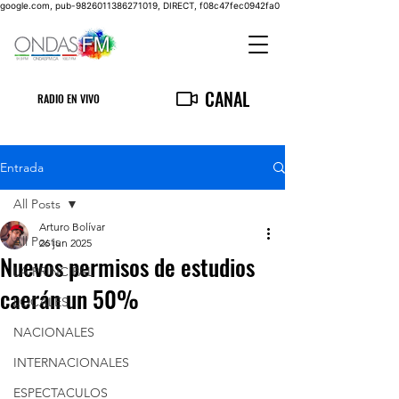
google.com, pub-9826011386271019, DIRECT, f08c47fec0942fa0
CANAL
RADIO EN VIVO
Entrada
All Posts
Arturo Bolívar
All Posts
26 jun 2025
Nuevos permisos de estudios
LA PRINCIPAL
caerán un 50%
LOCALES
NACIONALES
INTERNACIONALES
ESPECTACULOS