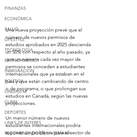
FINANZAS
ECONÓMICA
SALUD
Una nueva proyección prevé que el 
número de nuevos permisos de 
LIFESTYLE
estudios aprobados en 2025 descienda 
TECNOLOGIA
un 50% con respecto al año pasado, ya 
que un número cada vez mayor de 
LATINOAMERICA
permisos se conceden a estudiantes 
INMIGRACION
internacionales que ya estaban en el 
POLÍTICA
país y que están cambiando de centro 
o de programa, o que prolongan sus 
ONDASFM
estudios en Canadá, según las nuevas 
CLIMA
proyecciones.
DEPORTES
Un menor número de nuevos 
LINKS DE INTERES
estudiantes internacionales podría 
suponer un problema para el sector de 
RECOMENDADO DE LA SEMANA