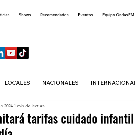
ticias
Shows
Recomendados
Eventos
Equipo OndasFM
SÍGUENOS
LOCALES
NACIONALES
INTERNACIONA
go 2024
1 min de lectura
ANZAS
ECONÓMICA
SALUD
LIFESTYL
itará tarifas cuidado infantil
día
MIGRACION
POLÍTICA
ONDASFM
CLI