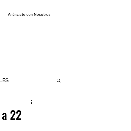
Anúnciate con Nosotros
LES
E
TECNOLOGIA
 a 22
MA
DEPORTES