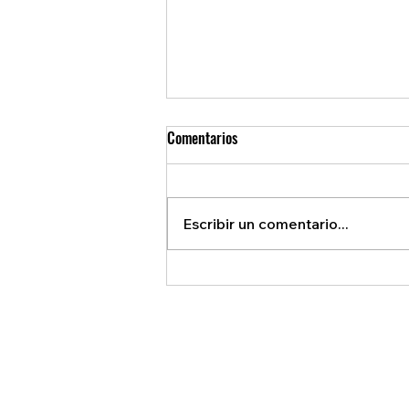
Comentarios
Escribir un comentario...
Ontario Prohíbe Móviles en
Escuelas: ¿Adiós a los Celulares?