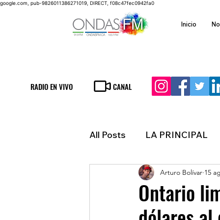
google.com, pub-9826011386271019, DIRECT, f08c47fec0942fa0
Inicio
No
RADIO EN VIVO
CANAL
All Posts
LA PRINCIPAL
Arturo Bolívar
15 a
ESPECTACULOS
FIN
Ontario lim
dólares al 
LATINOAMERICA
IN