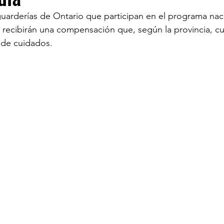
arderías de Ontario que participan en el programa naci
o recibirán una compensación que, según la provincia, cub
ECOMENDADO DE LA SEMANA
REDES
20 
n de cuidados.