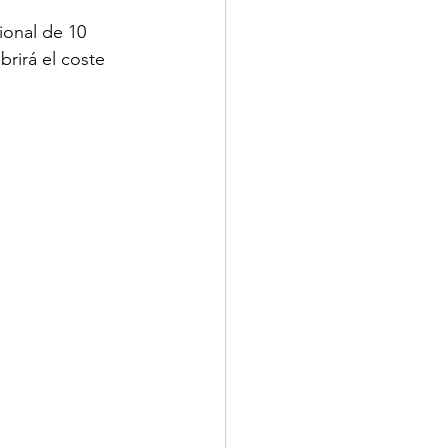
onal de 10 
rirá el coste 
MINUTOS