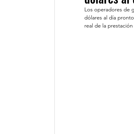
Los operadores de gu
dólares al día pront
LINKS DE INTERES
R
real de la prestació