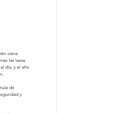
ién viene 
ás las tasas 
 día, y el año 
s.
mula de 
seguridad y 