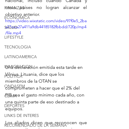
nacional, incluso cuando Canadá y 
otros países no logran alcanzar el 
FINANZAS
objetivo anterior.
ECONÓMICA
https://video.wixstatic.com/video/97f0e5_2ba
a27eea27a411a9db44185182fbbdd/720p/mp4
SALUD
/file.mp4
LIFESTYLE
TECNOLOGIA
LATINOAMERICA
INMIGRACION
Una declaración emitida esta tarde en 
Vilnius, Lituania, dice que los 
POLÍTICA
miembros de la OTAN se 
ONDASFM
comprometen a hacer que el 2% del 
PIB sea el gasto mínimo cada año, con 
CLIMA
una quinta parte de eso destinado a 
DEPORTES
equipos.
LINKS DE INTERES
Los aliados dicen que reconocen que 
RECOMENDADO DE LA SEMANA