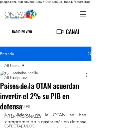
google.com, pub-9826011386271019, DIRECT, f08c47fec0942fa0
CANAL
RADIO EN VIVO
Entrada
All Posts
Andreina Badilla
All Posts
11 jul 2023
Países de la OTAN acuerdan
LA PRINCIPAL
invertir el 2% su PIB en
LOCALES
defensa
NACIONALES
Los líderes de la OTAN se han 
INTERNACIONALES
comprometido a gastar más en defensa 
ESPECTACULOS