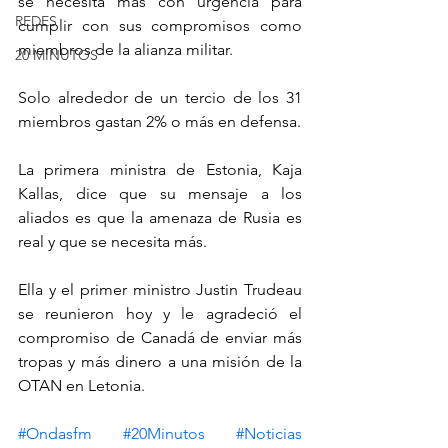
se necesita más con urgencia para 
REDES
cumplir con sus compromisos como 
miembros de la alianza militar.
20 MINUTOS
Solo alrededor de un tercio de los 31 
miembros gastan 2% o más en defensa.
La primera ministra de Estonia, Kaja 
Kallas, dice que su mensaje a los 
aliados es que la amenaza de Rusia es 
real y que se necesita más.
Ella y el primer ministro Justin Trudeau 
se reunieron hoy y le agradeció el 
compromiso de Canadá de enviar más 
tropas y más dinero a una misión de la 
OTAN en Letonia.
#Ondasfm
#20Minutos
#Noticias