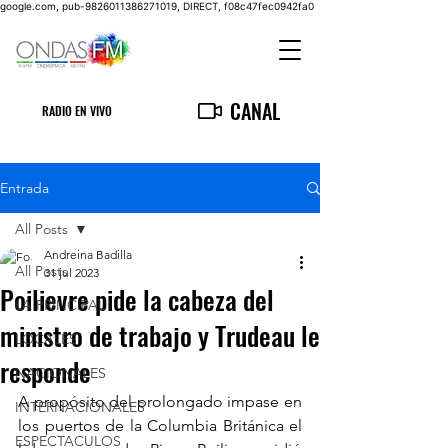
google.com, pub-9826011386271019, DIRECT, f08c47fec0942fa0
CANAL
RADIO EN VIVO
Entrada
All Posts
Andreina Badilla
All Posts
31 jul 2023
Poilievre pide la cabeza del
LA PRINCIPAL
ministro de trabajo y Trudeau le
LOCALES
responde
NACIONALES
A propósito del prolongado impase en 
INTERNACIONALES
los puertos de la Columbia Británica el 
ESPECTACULOS