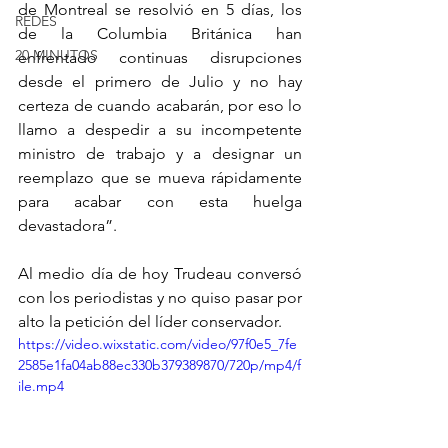
de Montreal se resolvió en 5 días, los 
REDES
de la Columbia Británica han 
20 MINUTOS
enfrentado continuas disrupciones 
desde el primero de Julio y no hay 
certeza de cuando acabarán, por eso lo 
llamo a despedir a su incompetente 
ministro de trabajo y a designar un 
reemplazo que se mueva rápidamente 
para acabar con esta huelga 
devastadora”. 
Al medio día de hoy Trudeau conversó 
con los periodistas y no quiso pasar por 
alto la petición del líder conservador.
https://video.wixstatic.com/video/97f0e5_7fe
2585e1fa04ab88ec330b379389870/720p/mp4/f
ile.mp4