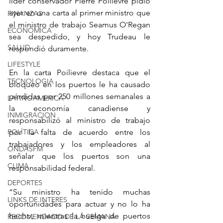
líder conservador Pierre Poilievre pidió 
ayer en una carta al primer ministro que 
FINANZAS
el ministro de trabajo Seamus O'Regan 
ECONÓMICA
sea despedido, y hoy Trudeau le 
SALUD
respondió duramente.
LIFESTYLE
En la carta Poilievre destaca que el 
TECNOLOGIA
bloqueo en los puertos le ha causado 
pérdidas por 250 millones semanales a 
LATINOAMERICA
la economía canadiense y 
INMIGRACION
responsabilizó al ministro de trabajo 
POLÍTICA
por la falta de acuerdo entre los 
trabajadores y los empleadores al 
ONDASFM
señalar que los puertos son una 
CLIMA
responsabilidad federal. 
DEPORTES
“Su ministro ha tenido muchas 
LINKS DE INTERES
oportunidades para actuar y no lo ha 
hecho, mientras la huelga de puertos 
RECOMENDADO DE LA SEMANA