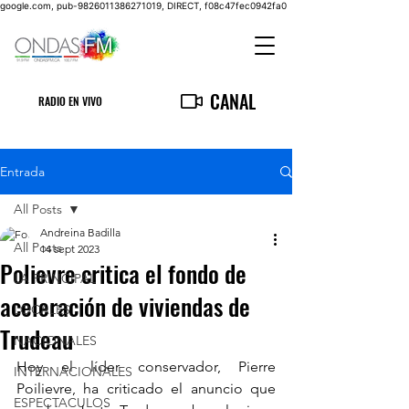
google.com, pub-9826011386271019, DIRECT, f08c47fec0942fa0
CANAL
RADIO EN VIVO
Entrada
All Posts
Andreina Badilla
All Posts
14 sept 2023
Polievre critica el fondo de
LA PRINCIPAL
aceleración de viviendas de
LOCALES
Trudeau
NACIONALES
Hoy el líder conservador, Pierre 
INTERNACIONALES
Poilievre, ha criticado el anuncio que 
ESPECTACULOS