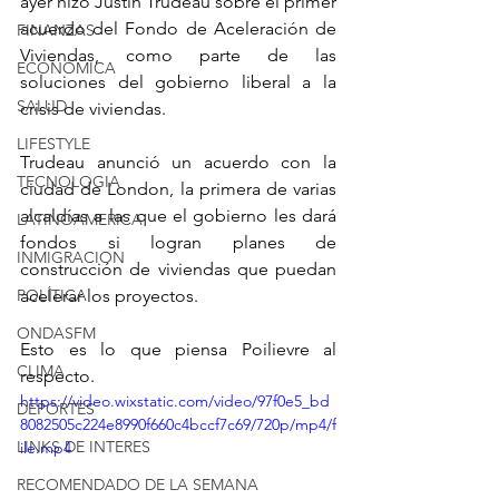
ayer hizo Justin Trudeau sobre el primer 
acuerdo del Fondo de Aceleración de 
FINANZAS
Viviendas, como parte de las 
ECONÓMICA
soluciones del gobierno liberal a la 
SALUD
crisis de viviendas.
LIFESTYLE
Trudeau anunció un acuerdo con la 
TECNOLOGIA
ciudad de London, la primera de varias 
alcaldías a las que el gobierno les dará 
LATINOAMERICA
fondos si logran planes de 
INMIGRACION
construcción de viviendas que puedan 
POLÍTICA
acelerar los proyectos. 
ONDASFM
Esto es lo que piensa Poilievre al 
CLIMA
respecto.
https://video.wixstatic.com/video/97f0e5_bd
DEPORTES
8082505c224e8990f660c4bccf7c69/720p/mp4/f
LINKS DE INTERES
ile.mp4
RECOMENDADO DE LA SEMANA