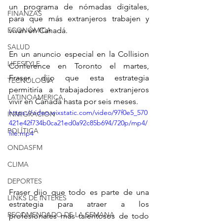
un programa de nómadas digitales, 
FINANZAS
para que más extranjeros trabajen y 
ECONÓMICA
vivan en Canadá.
SALUD
En un anuncio especial en la Collision 
LIFESTYLE
Conference en Toronto el martes, 
Fraser dijo que esta estrategia 
TECNOLOGIA
permitiría a trabajadores extranjeros 
LATINOAMERICA
vivir en Canadá hasta por seis meses.
https://video.wixstatic.com/video/97f0e5_570
INMIGRACION
421e42f734b0ca21ed0a92c85b694/720p/mp4/
POLÍTICA
file.mp4
ONDASFM
CLIMA
DEPORTES
Fraser dijo que todo es parte de una 
LINKS DE INTERES
estrategia para atraer a los 
RECOMENDADO DE LA SEMANA
profesionales más talentosos de todo 