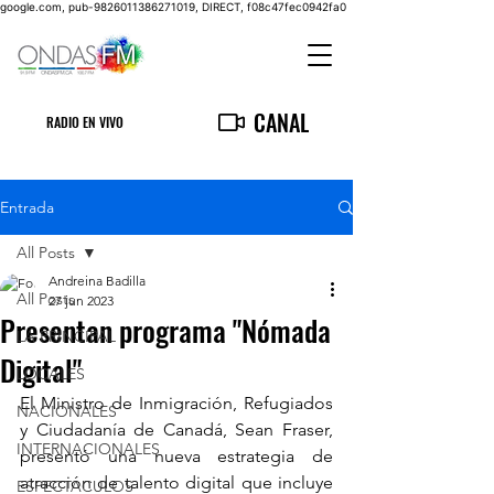
google.com, pub-9826011386271019, DIRECT, f08c47fec0942fa0
CANAL
RADIO EN VIVO
Entrada
All Posts
Andreina Badilla
All Posts
27 jun 2023
Presentan programa "Nómada
LA PRINCIPAL
Digital"
LOCALES
El Ministro de Inmigración, Refugiados 
NACIONALES
y Ciudadanía de Canadá, Sean Fraser, 
INTERNACIONALES
presentó una nueva estrategia de 
atracción de talento digital que incluye 
ESPECTACULOS