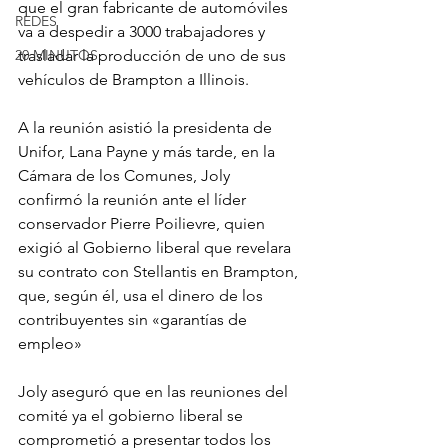
que el gran fabricante de automóviles 
REDES
va a despedir a 3000 trabajadores y 
20 MINUTOS
trasladar la producción de uno de sus 
vehículos de Brampton a Illinois.
A la reunión asistió la presidenta de 
Unifor, Lana Payne y más tarde, en la 
Cámara de los Comunes, Joly 
confirmó la reunión ante el líder 
conservador Pierre Poilievre, quien 
exigió al Gobierno liberal que revelara 
su contrato con Stellantis en Brampton, 
que, según él, usa el dinero de los 
contribuyentes sin «garantías de 
empleo»
Joly aseguró que en las reuniones del 
comité ya el gobierno liberal se 
comprometió a presentar todos los 