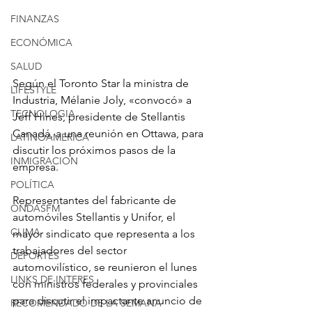
FINANZAS
ECONÓMICA
SALUD
Según el Toronto Star la ministra de 
LIFESTYLE
Industria, Mélanie Joly, «convocó» a 
TECNOLOGIA
Jeff Hines, presidente de Stellantis 
Canadá, a una reunión en Ottawa, para 
LATINOAMERICA
discutir los próximos pasos de la 
INMIGRACION
empresa.
POLÍTICA
Representantes del fabricante de 
ONDASFM
automóviles Stellantis y Unifor, el 
CLIMA
mayor sindicato que representa a los 
trabajadores del sector 
DEPORTES
automovilístico, se reunieron el lunes 
LINKS DE INTERES
con ministros federales y provinciales 
para discutir el impactante anuncio de 
RECOMENDADO DE LA SEMANA