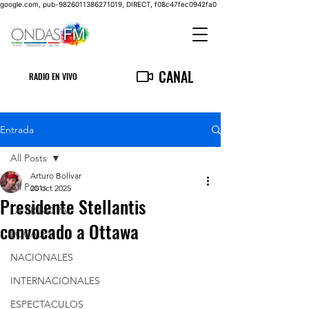
google.com, pub-9826011386271019, DIRECT, f08c47fec0942fa0
CANAL
RADIO EN VIVO
Entrada
All Posts
Arturo Bolívar
All Posts
20 oct 2025
Presidente Stellantis
LA PRINCIPAL
convocado a Ottawa
LOCALES
NACIONALES
INTERNACIONALES
ESPECTACULOS