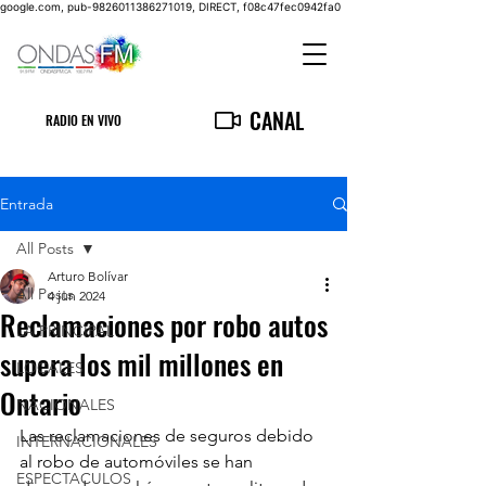
google.com, pub-9826011386271019, DIRECT, f08c47fec0942fa0
CANAL
RADIO EN VIVO
Entrada
All Posts
Arturo Bolívar
All Posts
4 jun 2024
Reclamaciones por robo autos
LA PRINCIPAL
supera los mil millones en
LOCALES
Ontario
NACIONALES
Las reclamaciones de seguros debido 
INTERNACIONALES
al robo de automóviles se han 
ESPECTACULOS