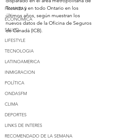
disparado en el área metropolitana de 
Toronto y en todo Ontario en los 
FINANZAS
últimos años, según muestran los 
ECONÓMICA
nuevos datos de la Oficina de Seguros 
SALUD
de Canadá (ICB).
LIFESTYLE
TECNOLOGIA
LATINOAMERICA
INMIGRACION
POLÍTICA
ONDASFM
CLIMA
DEPORTES
LINKS DE INTERES
RECOMENDADO DE LA SEMANA